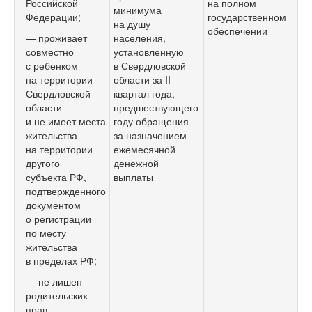
Российской
на полном
минимума
Федерации;
государственном
на душу
обеспечении
— проживает
населения,
совместно
установленную
с ребенком
в Свердловской
на территории
области за II
Свердловской
квартал года,
области
предшествующего
и не имеет места
году обращения
жительства
за назначением
на территории
ежемесячной
другого
денежной
субъекта РФ,
выплаты
подтвержденного
документом
о регистрации
по месту
жительства
в пределах РФ;
— не лишен
родительских
прав