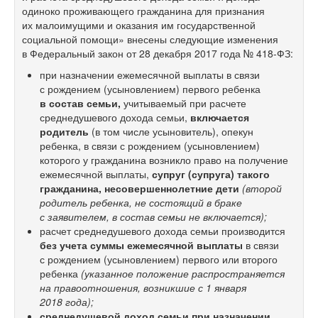
одиноко проживающего гражданина для признания
их малоимущими и оказания им государственной
социальной помощи» внесены следующие изменения
в Федеральный закон от 28 декабря 2017 года №
418-ФЗ:
при назначении ежемесячной выплаты в связи
с рождением (усыновлением) первого ребенка
в состав семьи,
учитываемый при расчете
среднедушевого дохода семьи,
включается
родитель
(в том числе усыновитель), опекун
ребенка, в связи с рождением (усыновлением)
которого у гражданина возникло право на получение
ежемесячной выплаты,
супруг (супруга) такого
гражданина, несовершеннолетние дети
(второй
родитель ребенка, не состоящий в браке
с заявителем, в состав семьи не включается);
расчет среднедушевого дохода семьи производится
без учета суммы ежемесячной выплаты
в связи
с рождением (усыновлением) первого или второго
ребенка
(указанное положение распространяется
на правоотношения, возникшие с 1 января
2018 года);
среднедушевой доход семьи при назначении