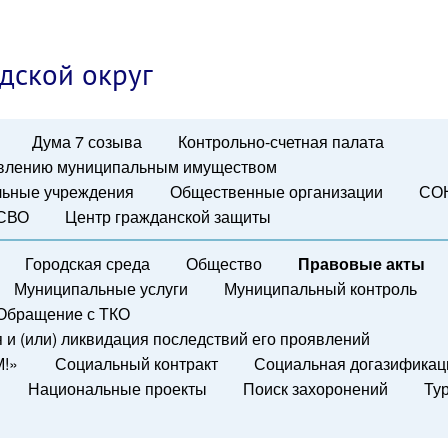
дской округ
Дума 7 созыва
Контрольно-счетная палата
авлению муниципальным имуществом
ьные учреждения
Общественные организации
СО
 СВО
Центр гражданской защиты
Городская среда
Общество
Правовые акты
Муниципальные услуги
Муниципальный контроль
Обращение с ТКО
и (или) ликвидация последствий его проявлений
М!»
Социальный контракт
Социальная догазификац
Национальные проекты
Поиск захоронений
Ту