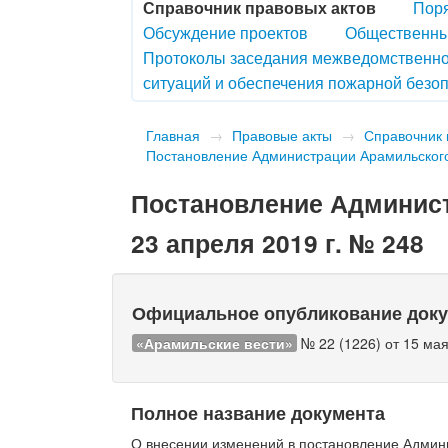
Справочник правовых актов
Поря
Обсуждение проектов
Общественны
Протоколы заседания межведомственно
ситуаций и обеспечения пожарной безоп
Главная
→
Правовые акты
→
Справочник 
Постановление Администрации Арамильского 
Постановление Админист
23 апреля 2019 г. № 248
Официальное опубликование док
«Арамильские вести»
№ 22 (1226) от 15 мая
Полное название документа
О внесении изменений в постановление Админи