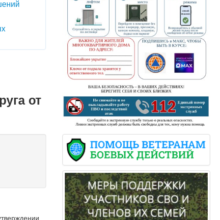
шений
ых
руга от
 утверждении