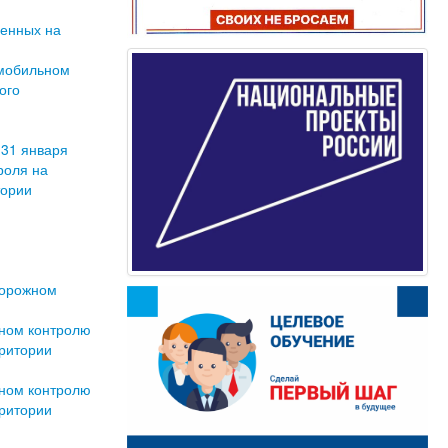
ченных на
омобильном
ого
 31 января
роля на
тории
дорожном
ьном контролю
рритории
ьном контролю
рритории