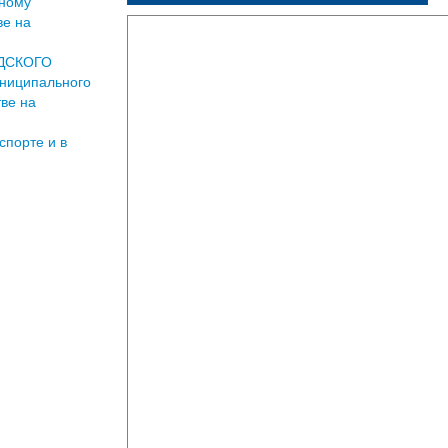
ьному
ве на
ДСКОГО
униципального
тве на
спорте и в