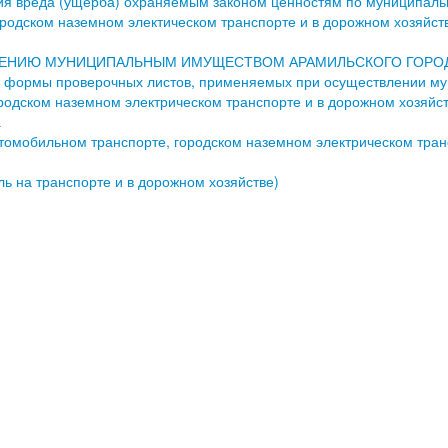
ия вреда (ущерба) охраняемым законом ценностям по муниципал
родском наземном электическом транспорте и в дорожном хозяйст
ЛЕНИЮ МУНИЦИПАЛЬНЫМ ИМУЩЕСТВОМ АРАМИЛЬСКОГО ГОРО
и формы проверочных листов, применяемых при осуществлении м
родском наземном электрическом транспорте и в дорожном хозяйс
а
томобильном транспорте, городском наземном электрическом тран
ль на транспорте и в дорожном хозяйстве)