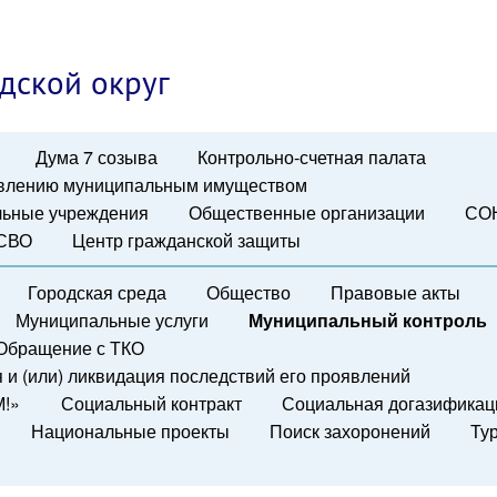
дской округ
Дума 7 созыва
Контрольно-счетная палата
авлению муниципальным имуществом
ьные учреждения
Общественные организации
СО
 СВО
Центр гражданской защиты
Городская среда
Общество
Правовые акты
Муниципальные услуги
Муниципальный контроль
Обращение с ТКО
и (или) ликвидация последствий его проявлений
М!»
Социальный контракт
Социальная догазификац
Национальные проекты
Поиск захоронений
Ту