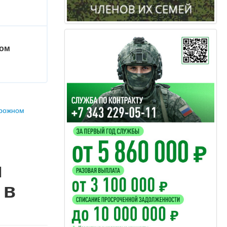
ком
орожном
м
 в