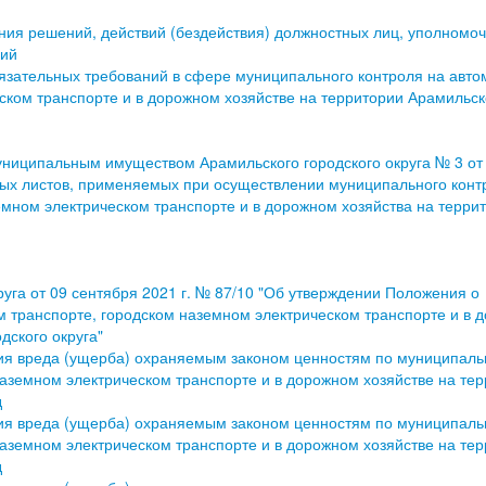
ния решений, действий (бездействия) должностных лиц, уполномо
ций
язательных требований в сфере муниципального контроля на авт
ском транспорте и в дорожном хозяйстве на территории Арамильск
ниципальным имуществом Арамильского городского округа № 3 от
ых листов, применяемых при осуществлении муниципального конт
мном электрическом транспорте и в дорожном хозяйства на терри
уга от 09 сентября 2021 г. № 87/10 "Об утверждении Положения о
 транспорте, городском наземном электрическом транспорте и в 
дского округа"
ия вреда (ущерба) охраняемым законом ценностям по муниципал
аземном электрическом транспорте и в дорожном хозяйстве на те
д
ия вреда (ущерба) охраняемым законом ценностям по муниципал
аземном электрическом транспорте и в дорожном хозяйстве на те
д