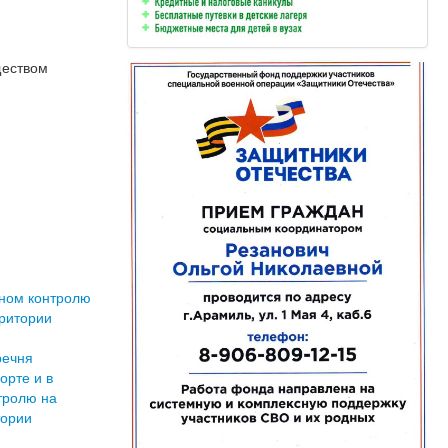
ществом
ьном контролю
рритории
речня
орте и в
тролю на
тории