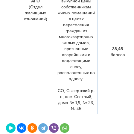
АГО
выкупной цены
(Отдел
собственникам
жилищных
жилых помещений
отношений)
в целях
переселения
граждан из
многоквартирных
жилых домов,
признанных
38,45
аварийными и
баллов
подлежащими
сносу,
расположенных по
адресу:
СО, Сысертский р-
н, пос. Светлый,
дома № 1Д, № 23,
№ 45