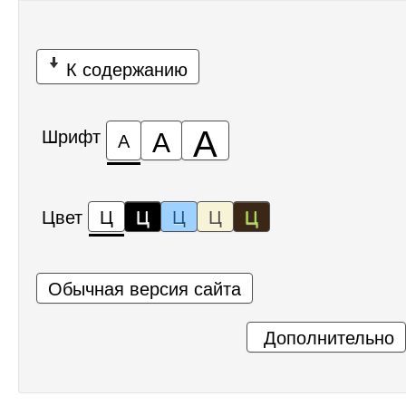
К содержанию
А
А
Шрифт
А
Цвет
Ц
Ц
Ц
Ц
Ц
Обычная версия сайта
Дополнительно