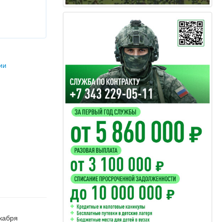
ии
екабря