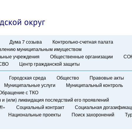
дской округ
Дума 7 созыва
Контрольно-счетная палата
авлению муниципальным имуществом
ьные учреждения
Общественные организации
СО
 СВО
Центр гражданской защиты
Городская среда
Общество
Правовые акты
Муниципальные услуги
Муниципальный контроль
Обращение с ТКО
и (или) ликвидация последствий его проявлений
М!»
Социальный контракт
Социальная догазификац
Национальные проекты
Поиск захоронений
Ту