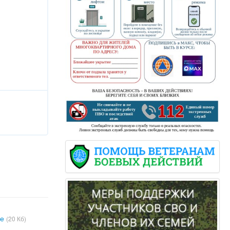
ге
(20 Кб)