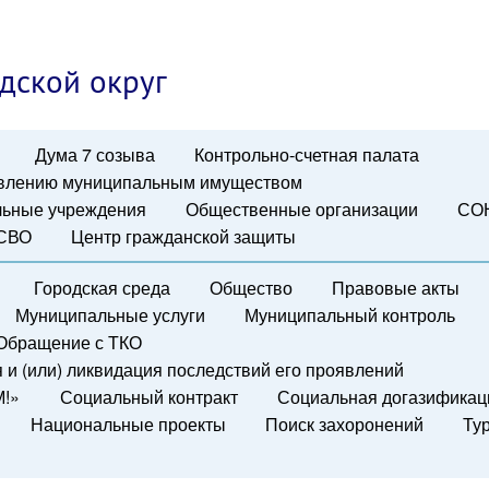
дской округ
Дума 7 созыва
Контрольно-счетная палата
авлению муниципальным имуществом
ьные учреждения
Общественные организации
СО
 СВО
Центр гражданской защиты
Городская среда
Общество
Правовые акты
Муниципальные услуги
Муниципальный контроль
Обращение с ТКО
и (или) ликвидация последствий его проявлений
М!»
Социальный контракт
Социальная догазификац
Национальные проекты
Поиск захоронений
Ту