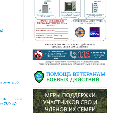
од
и отчета об
 изменений и
 № 78/2 «О