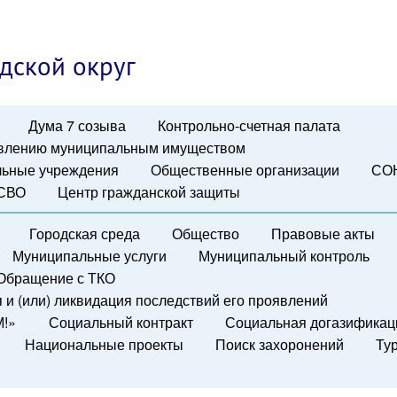
дской округ
Дума 7 созыва
Контрольно-счетная палата
авлению муниципальным имуществом
ьные учреждения
Общественные организации
СО
 СВО
Центр гражданской защиты
Городская среда
Общество
Правовые акты
Муниципальные услуги
Муниципальный контроль
Обращение с ТКО
и (или) ликвидация последствий его проявлений
М!»
Социальный контракт
Социальная догазификац
Национальные проекты
Поиск захоронений
Ту