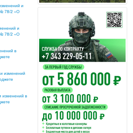
изменений и
 № 78/2 «О
менений и
 № 78/2 «О
енений в
джете
ии изменений
бюджете
и изменений в
джете
е