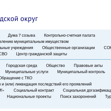
дской округ
Дума 7 созыва
Контрольно-счетная палата
авлению муниципальным имуществом
ьные учреждения
Общественные организации
СО
 СВО
Центр гражданской защиты
Городская среда
Общество
Правовые акты
Муниципальные услуги
Муниципальный контроль
Обращение с ТКО
и (или) ликвидация последствий его проявлений
М!»
Социальный контракт
Социальная догазификац
Национальные проекты
Поиск захоронений
Ту