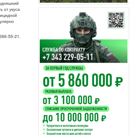
годняшний
ь от укуса
рицидной
гулярно
266-55-21.