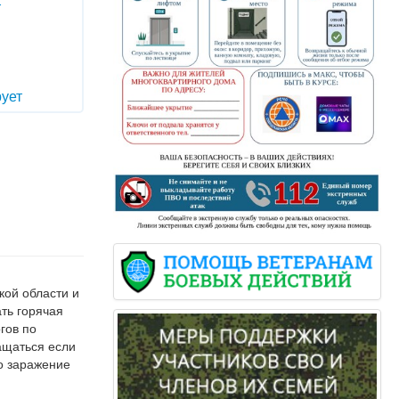
т
ует
е
кой области и
ть горячая
гов по
ащаться если
го заражение