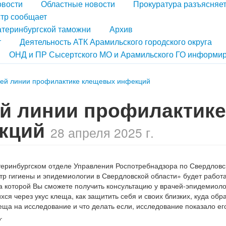
овости
Областные новости
Прокуратура разъясняе
тр сообщает
атеринбургской таможни
Архив
т
Деятельность АТК Арамильского городского округа
ОНД и ПР Сысертского МО и Арамильского ГО информир
ячей линии профилактике клещевых инфекций
чей линии профилактик
екций
28 апреля 2025 г.
теринбургском отделе Управления Роспотребнадзора по Свердловс
 гигиены и эпидемиологии в Свердловской области» будет работа
 которой Вы сможете получить консультацию у врачей-эпидемиоло
я через укус клеща, как защитить себя и своих близких, куда обр
еща на исследование и что делать если, исследование показало е
.