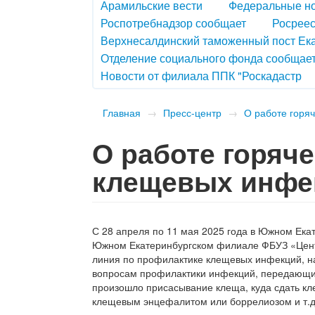
Арамильские вести
Федеральные н
Роспотребнадзор сообщает
Росреес
Верхнесалдинский таможенный пост Ек
Отделение социального фонда сообщае
Новости от филиала ППК "Роскадастр
Главная
→
Пресс-центр
→
​О работе гор
​О работе горя
клещевых инф
С 28 апреля по 11 мая 2025 года в Южном Ека
Южном Екатеринбургском филиале ФБУЗ «Центр
линия по профилактике клещевых инфекций, на
вопросам профилактики инфекций, передающихс
произошло присасывание клеща, куда сдать кл
клещевым энцефалитом или боррелиозом и т.д