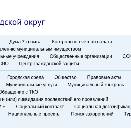
дской округ
Дума 7 созыва
Контрольно-счетная палата
авлению муниципальным имуществом
ьные учреждения
Общественные организации
СО
 СВО
Центр гражданской защиты
Городская среда
Общество
Правовые акты
Муниципальные услуги
Муниципальный контроль
Обращение с ТКО
и (или) ликвидация последствий его проявлений
М!»
Социальный контракт
Социальная догазификац
Национальные проекты
Поиск захоронений
Ту