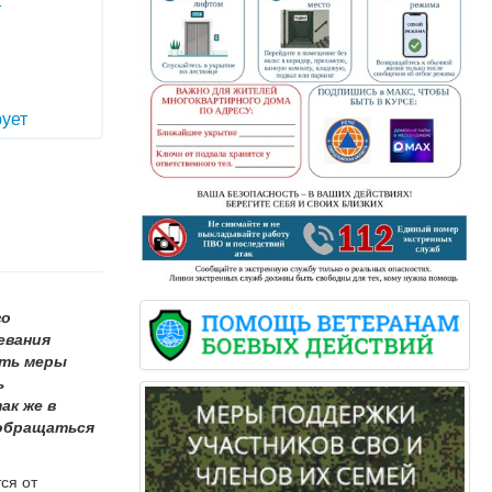
т
ует
го
евания
ать меры
ь
ак же в
 обращаться
ся от