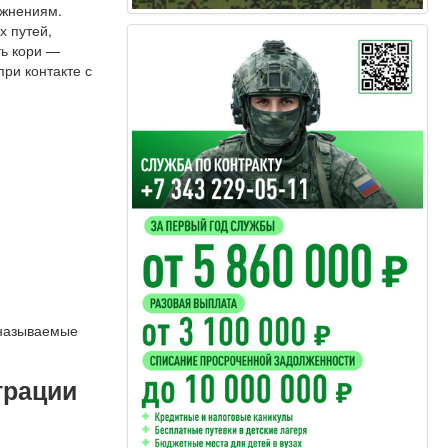
ожнениям.
х путей,
ть кори —
при контакте с
 называемые
трации