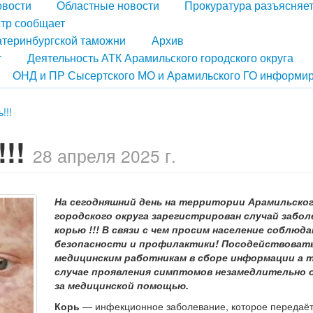
овости
Областные новости
Прокуратура разъясняе
тр сообщает
атеринбургской таможни
Архив
т
Деятельность АТК Арамильского городского округа
ОНД и ПР Сысертского МО и Арамильского ГО информир
!!!
!!!
28 апреля 2025 г.
На сегодняшний день на территории Арамильско
городского округа зарегистрирован случай забол
корью !!! В связи с чем просим население соблюд
безопасности и профилактики! Посодействоват
медицинским работникам в сборе информации а т
случае проявления симптомов незамедлительно
за медицинской помощью.
Корь
— инфекционное заболевание, которое передаёт