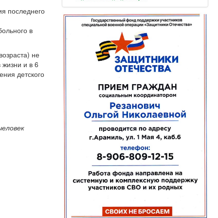
ия последнего
больного в
возраста) не
 жизни и в 6
ения детского
 человек