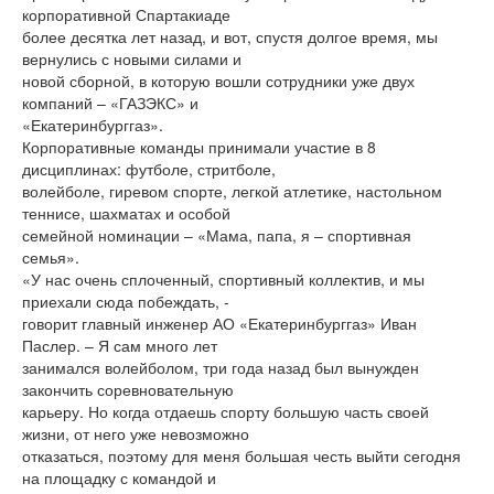
корпоративной Спартакиаде
более десятка лет назад, и вот, спустя долгое время, мы
вернулись с новыми силами и
новой сборной, в которую вошли сотрудники уже двух
компаний – «ГАЗЭКС» и
«Екатеринбурггаз».
Корпоративные команды принимали участие в 8
дисциплинах: футболе, стритболе,
волейболе, гиревом спорте, легкой атлетике, настольном
теннисе, шахматах и особой
семейной номинации – «Мама, папа, я – спортивная
семья».
«У нас очень сплоченный, спортивный коллектив, и мы
приехали сюда побеждать, -
говорит главный инженер АО «Екатеринбурггаз» Иван
Паслер. – Я сам много лет
занимался волейболом, три года назад был вынужден
закончить соревновательную
карьеру. Но когда отдаешь спорту большую часть своей
жизни, от него уже невозможно
отказаться, поэтому для меня большая честь выйти сегодня
на площадку с командой и