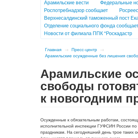
Арамильские вести
Федеральные н
Роспотребнадзор сообщает
Росреес
Верхнесалдинский таможенный пост Ек
Отделение социального фонда сообщае
Новости от филиала ППК "Роскадастр
Главная
→
Пресс-центр
→
Арамильские осужденные без лишения свобо
Арамильские о
свободы готовя
к новогодним 
Осужденные к обязательным работам, состоящи
исполнительной инспекции ГУФСИН России по С
праздникам. На сегодняшний день трое таких 
ёлку, чистят площадь от лишнего снега.