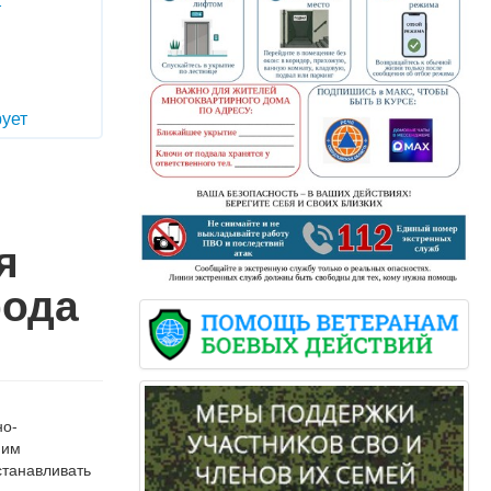
т
ует
я
рода
но-
ним
станавливать