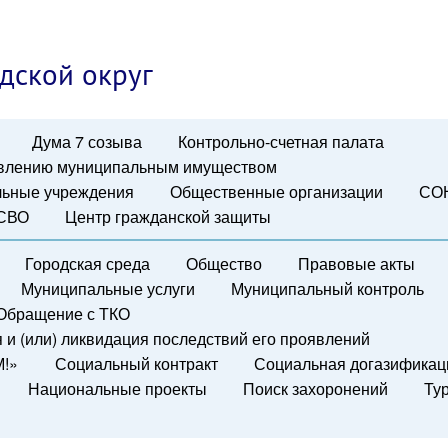
дской округ
Дума 7 созыва
Контрольно-счетная палата
авлению муниципальным имуществом
ьные учреждения
Общественные организации
СО
 СВО
Центр гражданской защиты
Городская среда
Общество
Правовые акты
Муниципальные услуги
Муниципальный контроль
Обращение с ТКО
и (или) ликвидация последствий его проявлений
М!»
Социальный контракт
Социальная догазификац
Национальные проекты
Поиск захоронений
Ту