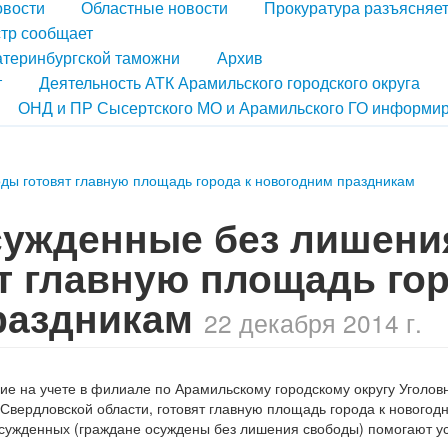
овости
Областные новости
Прокуратура разъясняе
тр сообщает
атеринбургской таможни
Архив
т
Деятельность АТК Арамильского городского округа
ОНД и ПР Сысертского МО и Арамильского ГО информир
ды готовят главную площадь города к новогодним праздникам
сужденные без лишени
т главную площадь го
праздникам
22 декабря 2014 г.
е на учете в филиале по Арамильскому городскому округу Уголов
вердловской области, готовят главную площадь города к новогод
осужденных (граждане осуждены без лишения свободы) помогают у