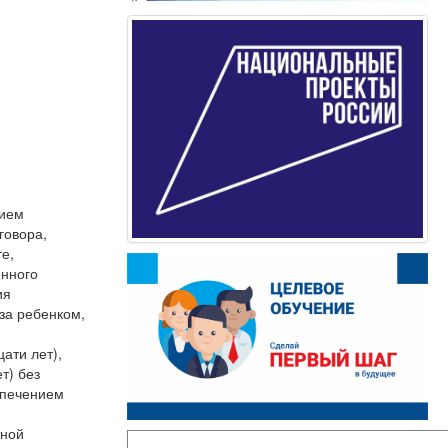
нием
говора,
е,
енного
ия
за ребенком,
ати лет),
т) без
спечением
тной