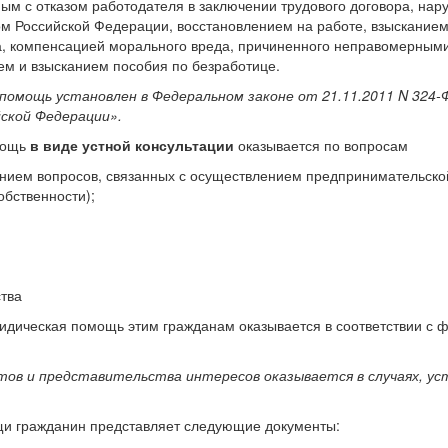
ым с отказом работодателя в заключении трудового договора, н
м Российской Федерации, восстановлением на работе, взысканием
ла, ком­пенсацией морального вреда, причиненного неправомерным
ием и взысканием пособия по безработице.
помощь установлен в Феде­ральном законе от 21.11.2011 N
324-
ской Федерации».
мощь
в
виде устной консультации
оказывается по вопросам
ением вопросов, связанных с осу­ществлением предпринимательско
б­ственности);
ства
ридическая помощь этим гражданам оказывается в соответствии с
тов и представительства ин­тересов оказывается в случаях, у
щи гражданин представляет следующие документы: