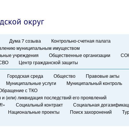
дской округ
Дума 7 созыва
Контрольно-счетная палата
авлению муниципальным имуществом
ьные учреждения
Общественные организации
СО
 СВО
Центр гражданской защиты
Городская среда
Общество
Правовые акты
Муниципальные услуги
Муниципальный контроль
Обращение с ТКО
и (или) ликвидация последствий его проявлений
М!»
Социальный контракт
Социальная догазификац
Национальные проекты
Поиск захоронений
Ту