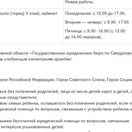
Режим работы
рыло (торец) 3 этаж), кабинет
Понедельник: с 10.00 до 17.00.
Вторник — четверг: с 9.30- 17.00.
Пятница: с 9.30- 16.00 (с 13.00
до 14.00 перерыв).
овской области «Государственное юридическое бюро по Свердловс
щь
следующим категориям граждан:
ерои Российской Федерации, Герои Советского Союза, Герои Социа
еся без попечения родителей, лица из числа детей-сирот и детей,
ные представители;
вою семью ребенка, оставшегося без попечения родителей, если 
и­ческой помощи по вопросам, связанным с устройством ребенка 
занием бесплатной юридической по­мощи по вопросам, связанным
 интере­сов усыновленных детей;