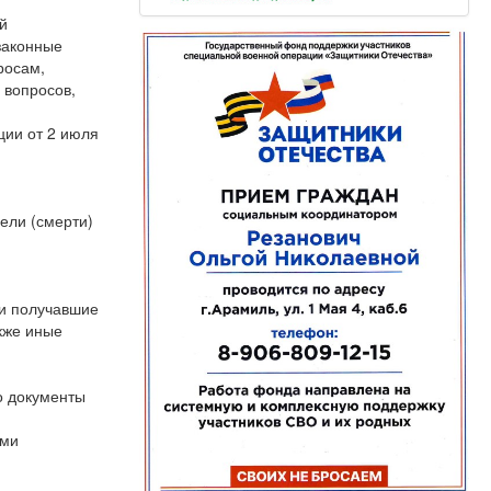
й
законные
росам,
 вопросов,
ции от 2 июля
бели (смерти)
ли получавшие
кже иные
о документы
ыми