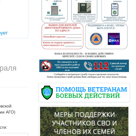
т
ует
раля
овской
ции АГО)
сти: