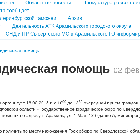
овости
Областные новости
Прокуратура разъясняе
тр сообщает
атеринбургской таможни
Архив
т
Деятельность АТК Арамильского городского округа
ОНД и ПР Сысертского МО и Арамильского ГО информир
ридическая помощь
идическая помощь
02 фев
00
30
организует 18.02.2015 г. с 10
до 13
очередной прием граждан
ловской области «Государственное юридическое бюро по Свердл
 помощи по адресу г. Арамиль, ул. 1 Мая, 12 (здание Администра
 получить по месту нахождения Госюрбюро по Свердловской обла