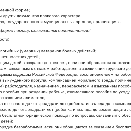
сьменной форме;
и других документов правового харак­тера;
ах, государственных и муниципаль­ных органах, организациях.
й форме помощь оказывается до­полнительно:
ости;
 погибших (умерших) ветеранов боевых действий;
ршеннолетних детей;
м детей в возрасте до трех лет, если они обращаются за оказа
ам, связанным с отказом работодателя в заключении трудового до
овым кодексом Российской Феде­рации, восстановлением на работ
мя вынужденного прогула, компенсацией морального вреда, причин
м) работодателя, назначением, перерасчетом и взысканием пособ
о пособия при рождении ребенка, ежемесячного пособия по уходу 
 взысканием алиментов;
 в возрасте до четырнадцати лет (ребенка-инвалида до восемнадц
расте до четырнадцати лет (ребенка-инвалида до восемнадцати ле
м бесплатной юридической помощи по вопросам, связанным с обе
 детей;
орядке безработными, если они об­ращаются за оказанием беспла