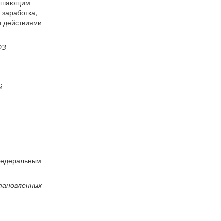
арушающим
 заработка,
и действиями
ФЗ
й
 федеральным
становленных