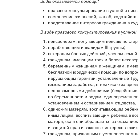
Виды оказываемой помощи
:
правовое консультирование в устной и пи
составление заявлений, жалоб, ходатайств 
представление интересов гражданина в суд
В виде правового консультирования в устно
пенсионерам, получающим пенсию по стар
неработающим инвалидам III группы;
ветеранам боевых действий, членам семей
гражданам, имеющим трех и более несове
беременным женщинам и женщинам, имеющи
бесплатной юридической помощи по во­прос
нарушающим гарантии, установленные Труд
взысканием заработка, в том числе за вре
неправо­мерными действиями (бездействие
по беременности и родам, единовременног
установлением и оспариванием отцовства,
одиноким матерям, воспитывающим ребенка
иным лицам, воспитывающим ребен­ка в воз
матери, если они обращаются за оказание
и защитой прав и законных интересов таких
гражданам, признанным в установленном п