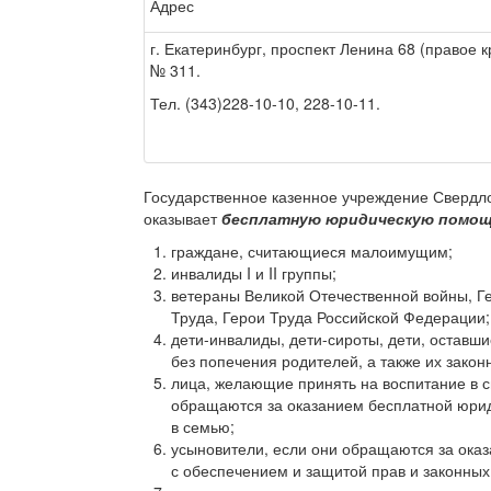
Адрес
г. Екатеринбург, проспект Ле­нина 68 (правое к
№ 311.
Тел.
(343)228-10-10,
228-10-11.
Государственное казенное учреждение Свердл
оказывает
бесплатную юридическую помо
граждане, считающиеся малоимущим;
инвалиды I и II группы;
ветераны Великой Отечественной войны, Г
Труда, Герои Труда Российской Федерации;
дети-инвалиды, дети-сироты, дети, оставши
без попечения родителей, а также их закон
лица, желающие принять на воспитание в с
обращаются за оказанием бесплатной юрид
в семью;
усыновители, если они обращаются за ока
с обеспечением и защитой прав и законных