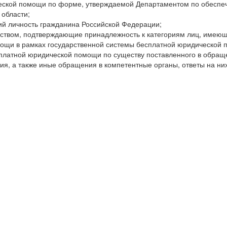
ческой помощи по форме, утверждае­мой Департаментом по обесп
 области;
ий личность гражданина Российской Федерации;
ством, подтверждающие принадлеж­ность к категориям лиц, имею
ощи в рамках государственной системы бесплатной юридической 
платной юридической помощи по существу поставленного в обращ
я, а также иные обращения в компетентные органы, ответы на них,