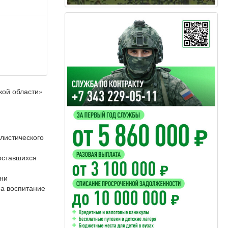
кой области»
листического
 оставшихся
они
на воспитание