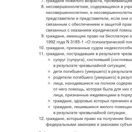
граждане пожилого возраста, проживающие
несовершеннолетние, содержащиеся в учр
несовершеннолетних, и несовершеннолетни
предста­вители и представители, если они
связанным с обеспечением и защитой прав 
связанных с оказанием юридической помощ
граждане, имеющие право на бесплатную ю
1992 года N
3185-1
«О психиатриче­ской по
граждане, признанные судом недееспособны
граждане, пострадавшие в результате чрез
супруг (супруга), состоявший (состояв
в результате чрезвычайной ситуации;
дети погибшего (умершего) в результат
родители погибшего (умершего) в резул
лица, находившиеся на полном содержа
от него помощь, которая была для них
лица, признанные иждивенцами в поряд
граждане, здоровью которых причинен в
граждане, лишившиеся жилого помещен
в результате чрезвычайной ситуации.
граждане, которым право на получение бе
федеральными законами и законами субъ­е