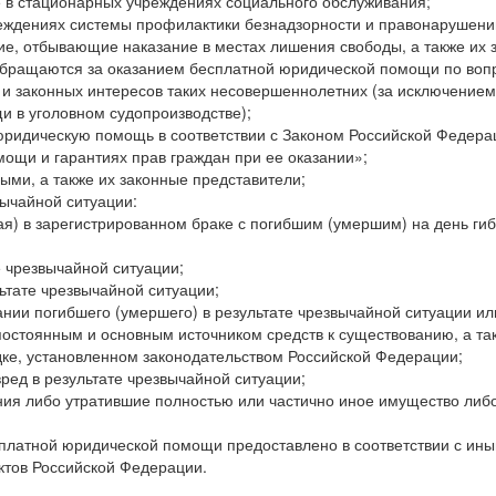
 в стационарных учреждениях со­циального обслуживания;
еждениях системы профилактики безнадзорности и правонарушени
е, отбывающие наказание в местах лишения свободы, а также их 
 обращаются за оказанием бесплатной юридиче­ской помощи по воп
и законных интересов таких несовершеннолетних (за исключением
и в уголовном судопроизводстве);
ридическую помощь в соответствии с Законом Российской Федера
мощи и гарантиях прав граждан при ее оказании»;
ми, а также их законные предста­вители;
вычайной ситуации:
шая) в зарегистрированном браке с по­гибшим (умершим) на день ги
е чрезвычайной ситуации;
ьтате чрезвычайной ситуации;
нии погибшего (умершего) в результате чрезвычайной ситуации и
 постоянным и основным источником средств к существованию, а та
ке, установленном законодательством Российской Федерации;
ред в результате чрезвычайной ситуа­ции;
ия либо утратившие полностью или частично иное имущество либ
сплатной юридической помощи предоставлено в соответствии с ин
ктов Российской Федерации.