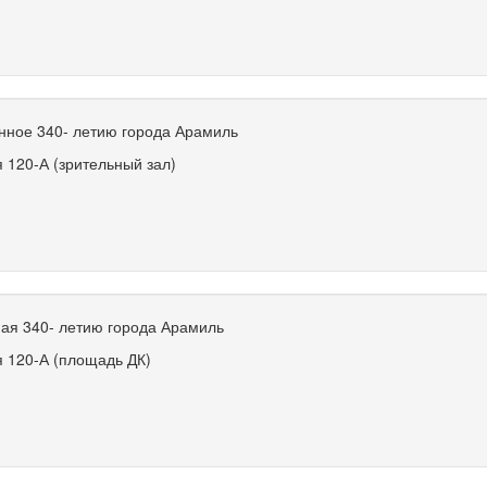
нное 340- летию города Арамиль
ая
120-А
(зрительный зал)
ая 340- летию города Арамиль
ая
120-А
(площадь ДК)