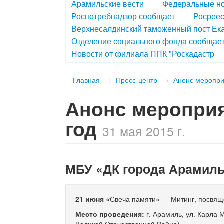
Арамильские вести
Федеральные н
Роспотребнадзор сообщает
Росреес
Верхнесалдинский таможенный пост Ек
Отделение социального фонда сообщае
Новости от филиала ППК "Роскадастр
Главная
→
Пресс-центр
→
Анонс меропри
Анонс мероприя
год
31 мая 2015 г.
МБУ «ДК города Арамил
21 июня
«
Свеча памяти» — Митинг, посвящ
Место проведения:
г. Арамиль, ул. Карла
Великой Отечественной Войне)