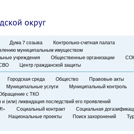
дской округ
Дума 7 созыва
Контрольно-счетная палата
авлению муниципальным имуществом
ьные учреждения
Общественные организации
СО
 СВО
Центр гражданской защиты
Городская среда
Общество
Правовые акты
Муниципальные услуги
Муниципальный контроль
Обращение с ТКО
и (или) ликвидация последствий его проявлений
М!»
Социальный контракт
Социальная догазификац
Национальные проекты
Поиск захоронений
Ту