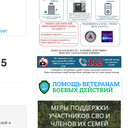
т
ует
15
ской и