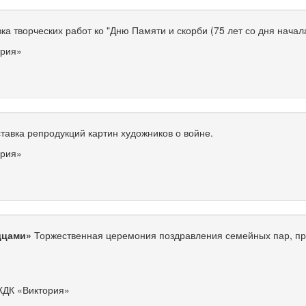
ка творческих работ ко "Дню Памяти и скорби (75 лет со дня нача
ория»
авка репродукций картин художников о войне.
ория»
дцами»
Торжественная церемония поздравления семейных пар, п
КДК «Виктория»