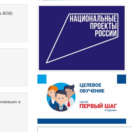
ла ВОВ)
роживших в