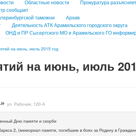
овости
Областные новости
Прокуратура разъясняе
тр сообщает
атеринбургской таможни
Архив
т
Деятельность АТК Арамильского городского округа
ОНД и ПР Сысертского МО и Арамильского ГО информир
ятий на июнь, июль 2015 год
тий на июнь, июль 20
ь»
ул. Рабочая,
120-А
енный Дню памяти и скорби
 Маркса 2, (мемориал памяти, погибшим в боях за Родину в Граждан