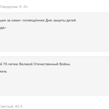
 Свердлова, 8 «Б»
щее за нами» посвящённая Дню защиты детей.
жда»
ый
70-летию
Великой Отечественный Войны.
миль
 Светлый,
42-А