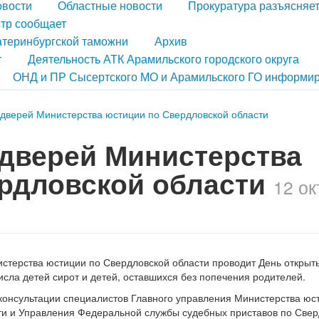
овости
Областные новости
Прокуратура разъясняе
тр сообщает
атеринбургской таможни
Архив
т
Деятельность АТК Арамильского городского округа
ОНД и ПР Сысертского МО и Арамильского ГО информир
 дверей Министерства юстиции по Свердловской области
дверей Министерства
ердловской области
12 ок
истерства юстиции по Свердловской области проводит День открыт
сла детей сирот и детей, оставшихся без попечения родителей.
ь консультации специалистов Главного управления Министерства юс
ти и Управления Федеральной службы судебных приставов по Све