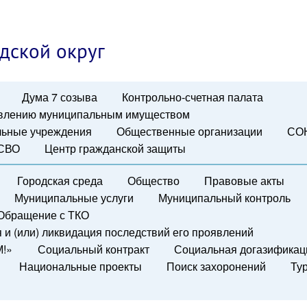
дской округ
Дума 7 созыва
Контрольно-счетная палата
авлению муниципальным имуществом
ьные учреждения
Общественные организации
СО
 СВО
Центр гражданской защиты
Городская среда
Общество
Правовые акты
Муниципальные услуги
Муниципальный контроль
Обращение с ТКО
и (или) ликвидация последствий его проявлений
М!»
Социальный контракт
Социальная догазификац
Национальные проекты
Поиск захоронений
Ту