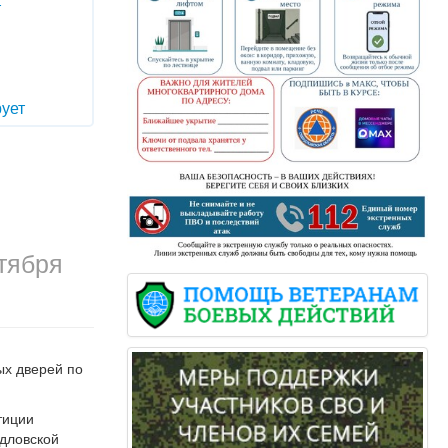
т
ует
тября
ых дверей по
тиции
рдловской