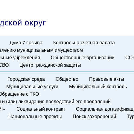
дской округ
Дума 7 созыва
Контрольно-счетная палата
авлению муниципальным имуществом
ьные учреждения
Общественные организации
СО
 СВО
Центр гражданской защиты
Городская среда
Общество
Правовые акты
Муниципальные услуги
Муниципальный контроль
Обращение с ТКО
и (или) ликвидация последствий его проявлений
М!»
Социальный контракт
Социальная догазификац
Национальные проекты
Поиск захоронений
Ту