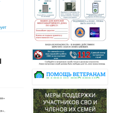
т
ует
и
ия»
я».