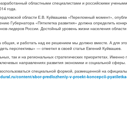
 разработанный областными специалистами и российскими учеными
14 года.
Свердловской области Е.В. Куйвашева «Переломный момент», опубл
мнению Губернатора «Пятилетка развития» должна определить конк
ионов-лидеров России. Достойный уровень жизни населения области
 общая, и работать над ее решением мы должно вместе. А для это
идеть перспективы» — отметил в своей статье Евгений Куйвашев.
ьных, так и на региональных стратегических приоритетах. Именно
 ключевых направлениях развития экономики и социальной сферы.
 воспользоваться специальной формой, размещенной на официаль
idural.ru/conten
t/sbor-predlozhe
niy-v-proekt-kon
cepcii-pyatiletk
a