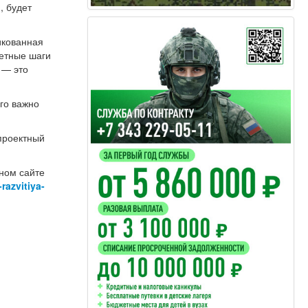
, будет
икованная
ретные шаги
 — это
го важно
 проектный
ном сайте
-razvitiya-