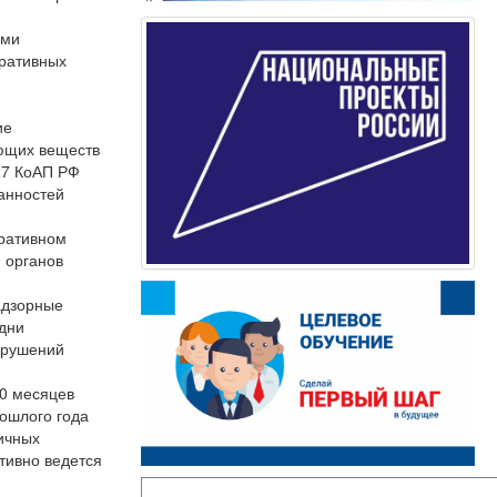
ями
тративных
ие
ающих веществ
.27 КоАП РФ
занностей
тративном
 органов
адзорные
 дни
арушений
10 месяцев
ошлого года
личных
тивно ведется