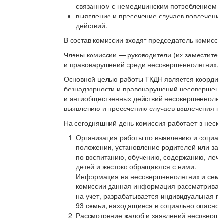
связанном с немедицинским потреблением 
выявление и пресечение случаев вовлечен
действий.
В состав комиссии входят председатель комисс
Члены комиссии — руководители (их заместите
и правонарушений среди несовершеннолетних,
Основной целью работы ТКДН является коорди
безнадзорности и правонарушений несовершен
и антиобщественных действий несовершенноле
выявлению и пресечению случаев вовлечения 
На сегодняшний день комиссия работает в нес
Организация работы по выявлению и соци
положении, установление родителей или за
по воспитанию, обучению, содержанию, ле
детей и жестоко обращаются с ними.
Информация на несовершеннолетних и семь
комиссии данная информация рассматрива
на учет, разрабатывается индивидуальная 
93 семьи, находящиеся в социально опасн
Рассмотрение жалоб и заявлений несоверш