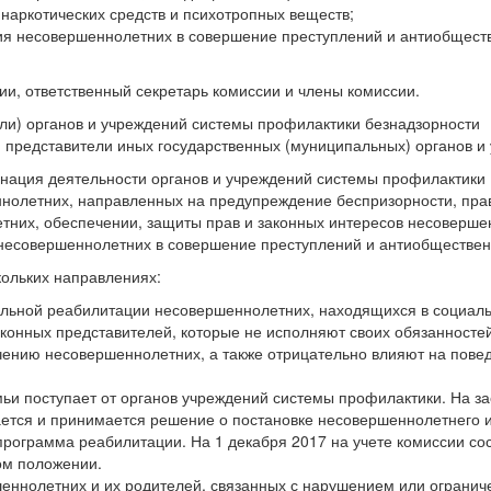
наркотических средств и психотропных веществ;
ия несовершеннолетних в совершение преступлений и антиобщест
ии, ответственный секретарь комиссии и члены комиссии.
ли) органов и учреждений системы профилактики безнадзорности
 представители иных государственных (муниципальных) органов и
нация деятельности органов и учреждений системы профилактики
нолетних, направленных на предупреждение беспризорности, пр
тних, обеспечении, защиты прав и законных интересов несоверше
несовершеннолетних в совершение преступлений и антиобществен
кольких направлениях:
альной реабилитации несовершеннолетних, находящихся в социал
конных представителей, которые не исполняют своих обязанносте
чению несовершеннолетних, а также отрицательно влияют на пове
и поступает от органов учреждений системы профилактики. На з
ется и принимается решение о постановке несовершеннолетнего 
программа реабилитации. На 1 декабря 2017 на учете комиссии со
ом положении.
еннолетних и их родителей, связанных с нарушением или огранич