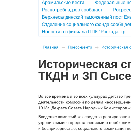
Арамильские вести
Федеральные н
Роспотребнадзор сообщает
Росреес
Верхнесалдинский таможенный пост Ек
Отделение социального фонда сообщае
Новости от филиала ППК "Роскадастр
Главная
→
Пресс-центр
→
Историческая 
Историческая с
ТКДН и ЗП Сысе
Во все времена и во всех культурах детство тр
деятельности комиссий по делам несовершенно
1918г. Декрета Совета Народных Комиссаров 
Введение комиссий как средства реагировани
укрепившимися представлениями о необходимо
и беспризорностью, социального воспитания по