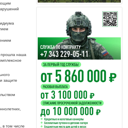
рующим
нарушений
зидиума
тием
лением
е прошла наша
комплексное
ьного
 и защите
ельством
ннолетних,
 в том числе