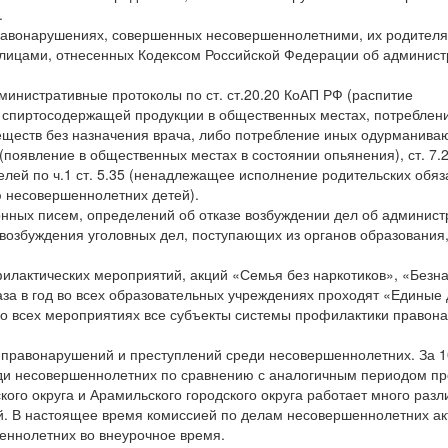
.
равонарушениях, совершенных несовершеннолетними, их родител
 лицами, отнесенных Кодексом Российской Федерации об админис
министративные протоколы по ст. ст.20.20 КоАП РФ (распитие
 спиртосодержащей продукции в общественных местах, потреблен
веществ без назначения врача, либо потребление иных одурманив
 (появление в общественных местах в состоянии опьянения), ст. 7
телей по ч.1 ст. 5.35 (ненадлежащее исполнение родительских обя
 несовершеннолетних детей).
нных писем, определений об отказе возбуждении дел об админис
возбуждения уголовных дел, поступающих из органов образования,
илактических мероприятий, акций «Семья без наркотиков», «Безн
раза в год во всех образовательных учреждениях проходят «Единые
о всех мероприятиях все субъекты системы профилактики правон
правонарушений и преступлений среди несовершеннолетних. За 
еди несовершеннолетних по сравнению с аналогичным периодом пр
кого округа и Арамильского городского округа работает много раз
ий. В настоящее время комиссией по делам несовершеннолетних ак
еннолетних во внеурочное время.