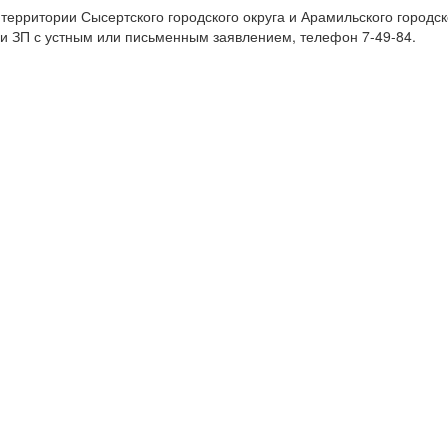
ерритории Сысертского городского округа и Арамильского городско
Н и ЗП с устным или письменным заявлением, телефон
7-49-84.