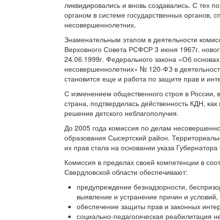
ликвидировались и вновь создавались. С тех
органом в системе государственных органов,
несовершеннолетних.
Знаменательным этапом в деятельности комис
Верховного Совета РСФСР 3 июня 1967г. ново
24.06.1999г. Федерального закона «Об основа
несовершеннолетних» №
120-ФЗ
в деятельнос
становится еще и работа по защите прав и ин
С изменением общественного строя в России, 
страна, подтвердилась действенность КДН, ка
решение детского неблагополучия.
До 2005 года комиссия по делам несовершенн
образования Сысертский район. Территориаль
их прав стала на основании указа Губернатора
Комиссия в пределах своей компетенции в соо
Свердловской области обеспечивают:
предупреждение безнадзорности, беспризо
выявление и устранение причин и условий,
обеспечение защиты прав и законных инте
социально-педагогическая реабилитация н