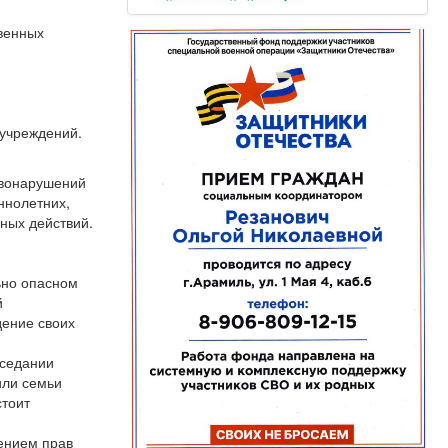
венных
 учреждений.
авонарушений
ннолетних,
ных действий.
ьно опасном
й
дение своих
аседании
или семьи
стоит
ением прав