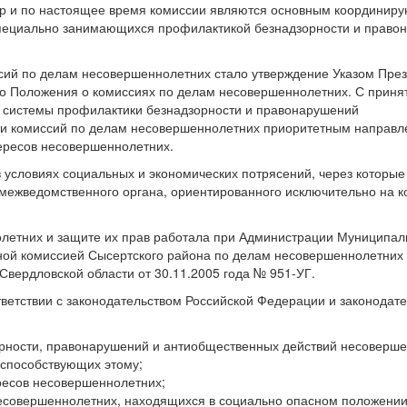
 пор и по настоящее время комиссии являются основным координи
 специально занимающихся профилактикой безнадзорности и право
сий по делам несовершеннолетних стало утверждение Указом Пре
го Положения о комиссиях по делам несовершеннолетних. С приня
х системы профилактики безнадзорности и правонарушений
ти комиссий по делам несовершеннолетних приоритетным направ
тересов несовершеннолетних.
в условиях социальных и экономических потрясений, через которы
к межведомственного органа, ориентированного исключительно на 
олетних и защите их прав работала при Администрации Муниципал
ной комиссией Сысертского района по делам несовершеннолетних
 Свердловской области от 30.11.2005 года №
951-УГ.
тветствии с законодательством Российской Федерации и законодат
рности, правонарушений и антиобщественных действий несоверше
 способствующих этому;
ресов несовершеннолетних;
есовершеннолетних, находящихся в социально опасном положении,