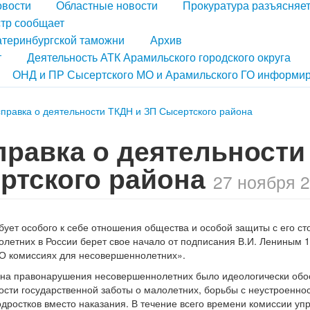
овости
Областные новости
Прокуратура разъясняе
тр сообщает
атеринбургской таможни
Архив
т
Деятельность АТК Арамильского городского округа
ОНД и ПР Сысертского МО и Арамильского ГО информир
справка о деятельности ТКДН и ЗП Сысертского района
правка о деятельности
ртского района
27 ноября 2
ебует особого к себе отношения общества и особой защиты с его ст
летних в России берет свое начало от подписания В.И. Лениным 
«О комиссиях для несовершеннолетних».
я на правонарушения несовершеннолетних было идеологически об
сти государственной заботы о малолетних, борьбы с неустроенно
дростков вместо наказания. В течение всего времени комиссии уп