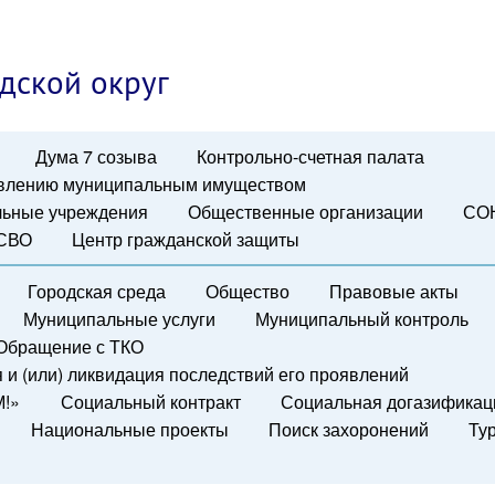
дской округ
Дума 7 созыва
Контрольно-счетная палата
авлению муниципальным имуществом
ьные учреждения
Общественные организации
СО
 СВО
Центр гражданской защиты
Городская среда
Общество
Правовые акты
Муниципальные услуги
Муниципальный контроль
Обращение с ТКО
и (или) ликвидация последствий его проявлений
М!»
Социальный контракт
Социальная догазификац
Национальные проекты
Поиск захоронений
Ту