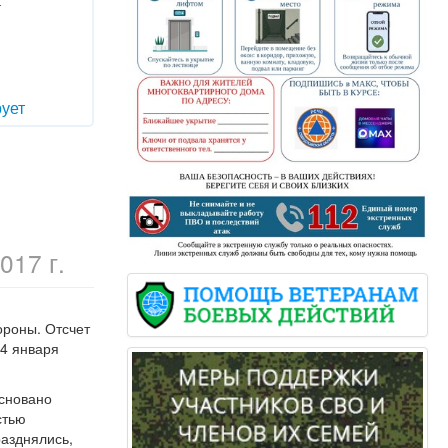
т
ует
017 г.
ороны. Отсчет
14 января
основано
стью
разднялись,