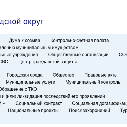
дской округ
Дума 7 созыва
Контрольно-счетная палата
авлению муниципальным имуществом
ьные учреждения
Общественные организации
СО
 СВО
Центр гражданской защиты
Городская среда
Общество
Правовые акты
Муниципальные услуги
Муниципальный контроль
Обращение с ТКО
и (или) ликвидация последствий его проявлений
М!»
Социальный контракт
Социальная догазификац
Национальные проекты
Поиск захоронений
Ту