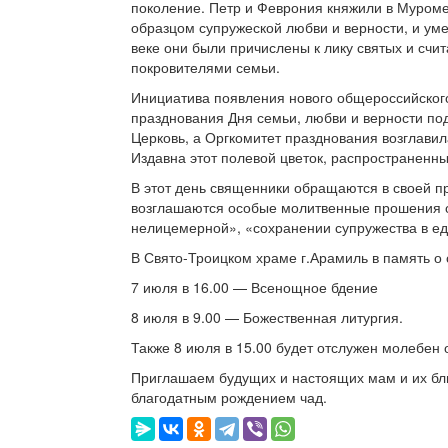
поколение. Петр и Феврония княжили в Муроме в
образцом супружеской любви и верности, и уме
веке они были причислены к лику святых и сч
покровителями семьи.
Инициатива появления нового общероссийског
празднования Дня семьи, любви и верности по
Церковь, а Оргкомитет празднования возглав
Издавна этот полевой цветок, распространенны
В этот день священники обращаются в своей п
возглашаются особые молитвенные прошения о
нелицемерной», «сохранении супружества в ед
В Свято-Троицком храме г.Арамиль в память о 
7 июля в 16.00 — Всенощное бдение
8 июля в 9.00 — Божественная литургия.
Также 8 июля в 15.00 будет отслужен молебен 
Приглашаем будущих и настоящих мам и их бли
благодатным рождением чад.