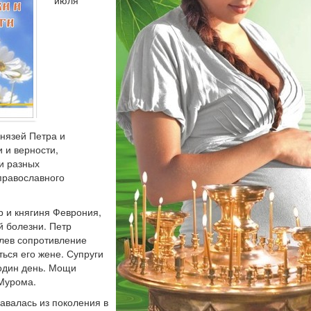
князей Петра и
 и верности,
и разных
православного
р и княгиня Феврония,
й болезни. Петр
олев сопротивление
ься его жене. Супруги
 один день. Мощи
 Мурома.
давалась из поколения в