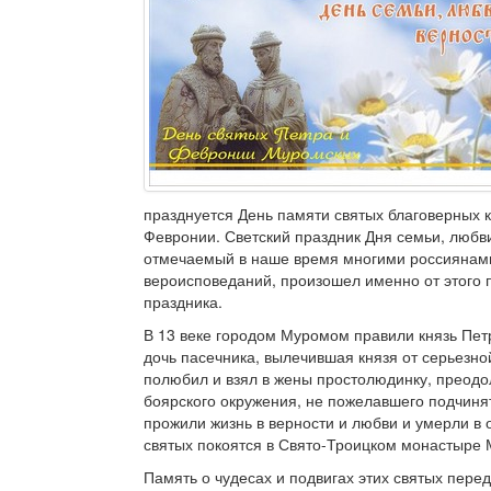
празднуется День памяти святых благоверных 
Февронии. Светский праздник Дня семьи, любви
отмечаемый в наше время многими россиянам
вероисповеданий, произошел именно от этого 
праздника.
В 13 веке городом Муромом правили князь Пет
дочь пасечника, вылечившая князя от серьезно
полюбил и взял в жены простолюдинку, преод
боярского окружения, не пожелавшего подчинят
прожили жизнь в верности и любви и умерли в
святых покоятся в Свято-Троицком монастыре
Память о чудесах и подвигах этих святых пере