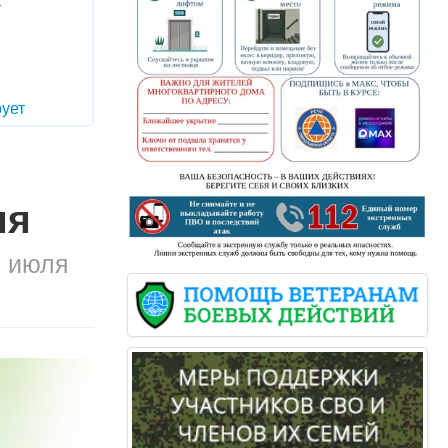
т
ует
ля
2 июля