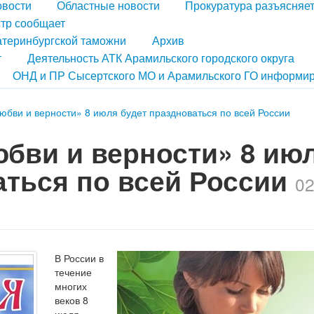
овости
Областные новости
Прокуратура разъясняе
тр сообщает
атеринбургской таможни
Архив
т
Деятельность АТК Арамильского городского округа
ОНД и ПР Сысертского МО и Арамильского ГО информир
юбви и верности» 8 июля будет праздноваться по всей России
юбви и верности» 8 ию
аться по всей России
0
В России в
течение
многих
веков 8
июля