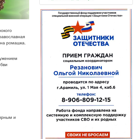
рокого
Православная
ана ромашка.
лужением
юбви
ирным и