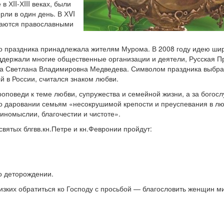
 ХII-ХIII веках, были
рли в один день. В ХVI
итаются православными
о праздника принадлежала жителям Мурома. В 2008 году идею ши
ддержали многие общественные организации и деятели, Русская 
ила Светлана Владимировна Медведева. Символом праздника выбр
й в России, считался знаком любви.
роповеди к теме любви, супружества и семейной жизни, а за богос
 даровании семьям «несокрушимой крепости и преуспевания в л
иномыслии, благочестии и чистоте».
святых блгвв.кн.Петре и кн.Февронии пройдут:
о деторождении.
зких обратиться ко Господу с просьбой — благословить женщин м