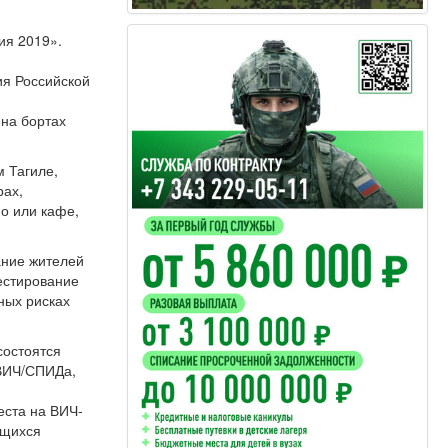
ия 2019».
ия Российской
 на бортах
м Тагиле,
рах,
но или кафе,
ание жителей
тестирование
ных рисках
состоятся
 ВИЧ/СПИДа,
еста на ВИЧ-
ющихся