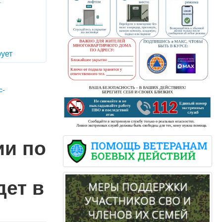
т
ует
с-
ии по
ет в