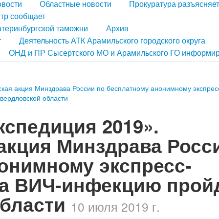
овости
Областные новости
Прокуратура разъясняе
тр сообщает
атеринбургской таможни
Архив
т
Деятельность АТК Арамильского городского округа
ОНД и ПР Сысертского МО и Арамильского ГО информир
ская акция Минздрава России по бесплатному анонимному экспрес
вердловской области
кспедиция 2019».
акция Минздрава Росс
онимному экспресс-
а ВИЧ-инфекцию пройд
области
10 июля 2019 г.