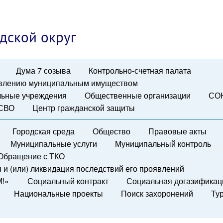
дской округ
Дума 7 созыва
Контрольно-счетная палата
авлению муниципальным имуществом
ьные учреждения
Общественные организации
СО
 СВО
Центр гражданской защиты
Городская среда
Общество
Правовые акты
Муниципальные услуги
Муниципальный контроль
Обращение с ТКО
и (или) ликвидация последствий его проявлений
М!»
Социальный контракт
Социальная догазификац
Национальные проекты
Поиск захоронений
Ту