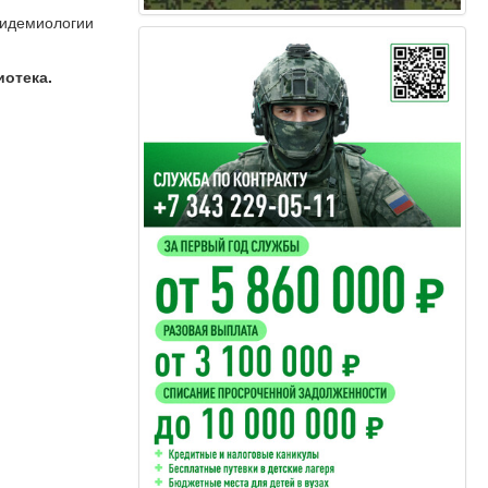
пидемиологии
иотека.