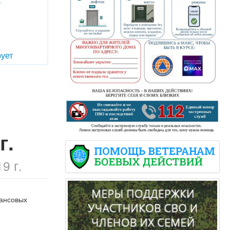
т
ует
г.
9 г.
нансовых