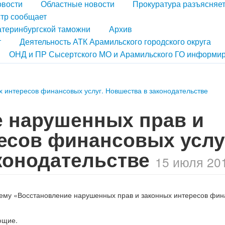
овости
Областные новости
Прокуратура разъясняе
тр сообщает
атеринбургской таможни
Архив
т
Деятельность АТК Арамильского городского округа
ОНД и ПР Сысертского МО и Арамильского ГО информир
 интересов финансовых услуг. Новшества в законодательстве
 нарушенных прав и
есов финансовых услу
конодательстве
15 июля 201
 тему «Восстановление нарушенных прав и законных интересов фи
ющие.