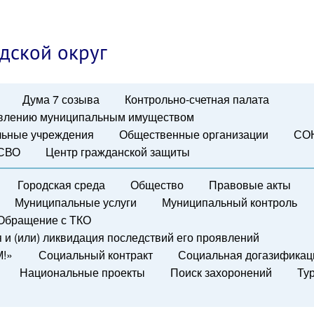
дской округ
Дума 7 созыва
Контрольно-счетная палата
авлению муниципальным имуществом
ьные учреждения
Общественные организации
СО
 СВО
Центр гражданской защиты
Городская среда
Общество
Правовые акты
Муниципальные услуги
Муниципальный контроль
Обращение с ТКО
и (или) ликвидация последствий его проявлений
М!»
Социальный контракт
Социальная догазификац
Национальные проекты
Поиск захоронений
Ту