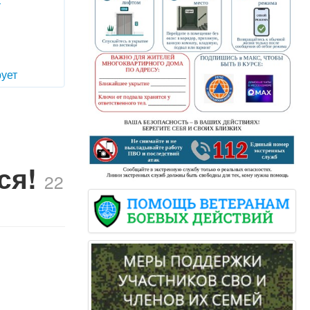
т
ует
тся!
22