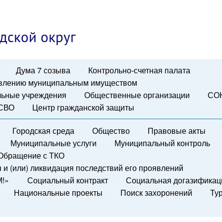
дской округ
Дума 7 созыва
Контрольно-счетная палата
авлению муниципальным имуществом
ьные учреждения
Общественные организации
СО
 СВО
Центр гражданской защиты
Городская среда
Общество
Правовые акты
Муниципальные услуги
Муниципальный контроль
Обращение с ТКО
и (или) ликвидация последствий его проявлений
М!»
Социальный контракт
Социальная догазификац
Национальные проекты
Поиск захоронений
Ту