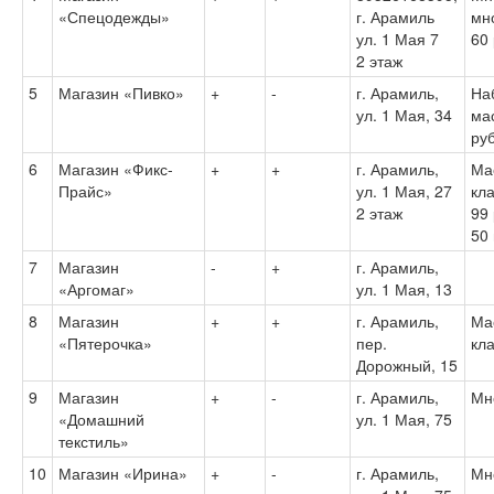
«Спецодежды»
г. Арамиль
мн
ул. 1 Мая 7
60
2 этаж
5
Магазин «Пивко»
+
-
г. Арамиль,
На
ул. 1 Мая, 34
ма
ру
6
Магазин «Фикс-
+
+
г. Арамиль,
Ма
Прайс»
ул. 1 Мая, 27
кла
2 этаж
99
50 
7
Магазин
-
+
г. Арамиль,
«Аргомаг»
ул. 1 Мая, 13
8
Магазин
+
+
г. Арамиль,
Ма
«Пятерочка»
пер.
кла
Дорожный, 15
9
Магазин
+
-
г. Арамиль,
Мн
«Домашний
ул. 1 Мая, 75
текстиль»
10
Магазин «Ирина»
+
-
г. Арамиль,
Мн