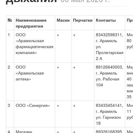
№
Наименование
Маски
Перчатки
Контакты
Пр
предприятия
1
ООО
+
+
83432598311,
Мн
«Арамильская
г. Арамиль
80 
фармацевтическая
ул.
ру
компания»
Пролетарская
2 А
2
ООО
+
+
89126640003,
Ме
«Арамильская
г. Арамиль
мн
аптека»
ул. Рабочая
40 
104
за
ма
35 
3
ООО «Синергия»
+
+
83433454141,
Мн
г. Арамиль
11 
ул. Гарнизон
ру
18
4
Магазин
+
+
89326168395,
Мн