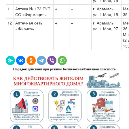
ул. 1 Мая, 75
11
Аптека № 173 ГУП
+
+
г. Арамиль,
Ме
СО «Фармация»
ул. 1 Мая, 15
35
12
Аптечная сеть
+
+
г. Арамиль,
Ме
«Живика»
ул. 1 Мая, 27
36 
Мн
(2 
13