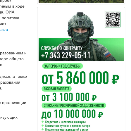
тиным в ходе
да, ОИА
 политика
уют
-baza-
бразованием и
сфере общего
го
и
ихся, а также
бразования,
я,
х организации
ализующих