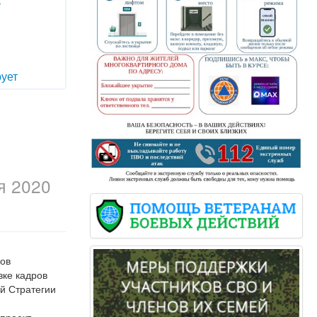
т
ует
я 2020
гов
вке кадров
й Стратегии
проект