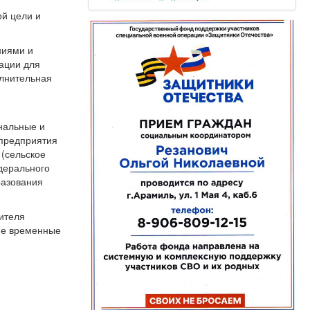
ой цели и
ниями и
ации для
олнительная
нальные и
 предприятия
 (сельское
едерального
разования
чителя
кие временные