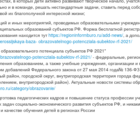
тах, в которых дети активно развивают творческое начало, учатся
но и в команде, решать нестандартные задачи, ставить перед соб
овой их благополучной интересной жизни;
кций и иных мероприятий, проводимых образовательными учрежде
иципальных образований субъектов РФ. Форма бесплатной регистр
зования находится тут
https://regioninformburo.ru/add-news/
, а доп
vserossijskaya-baza- obrazovatelnogo-potencziala-subektov-rf-2021/
 образовательного потенциала субъектов РФ 2021"
 obrazovatelnogo-potencziala-subektov-rf-2021/
- федеральные, регио
ления образованием, а также учебные учреждения, организации и
ом добавлений Федерального закона от 27 мая 2014 года№ 136-ФЗ
ый район, городской округ, внутригородская территория города ф
делением, внутригородской район). Актуальные новости системы об
uro.ru/category/obrazovanie/
одготовка педагогических кадров и повышение статуса профессии у
их задач социально-экономического развития субъектов РФ, и ника
и качестве обучения детей в регионах России