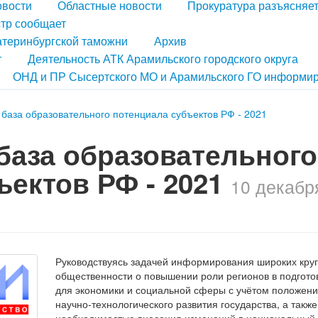
овости
Областные новости
Прокуратура разъясняе
тр сообщает
атеринбургской таможни
Архив
т
Деятельность АТК Арамильского городского округа
ОНД и ПР Сысертского МО и Арамильского ГО информир
 база образовательного потенциала субъектов РФ - 2021
база образовательного
ъектов РФ - 2021
10 декабр
Руководствуясь задачей информирования широких кру
общественности о повышении роли регионов в подгото
для экономики и социальной сферы с учётом положени
научно-технологического развития государства, а также
необходимостью внесения изменений в национальный 