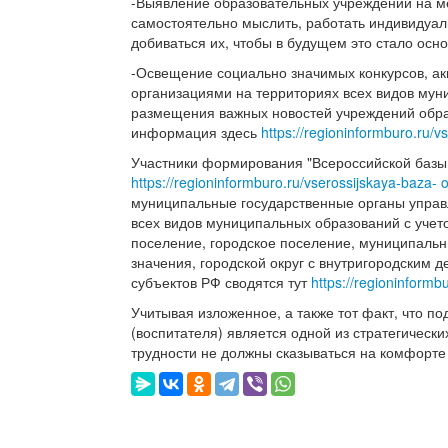
-Выявление образовательных учреждений на мес
самостоятельно мыслить, работать индивидуаль
добиваться их, чтобы в будущем это стало осн
-Освещение социально значимых конкурсов, а
организациями на территориях всех видов мун
размещения важных новостей учреждений обра
информация здесь
https://regioninformburo.ru/
Участники формирования "Всероссийской базы
https://regioninformburo.ru/vserossijskaya-baza-
муниципальные государственные органы управ
всех видов муниципальных образований с учет
поселение, городское поселение, муниципальн
значения, городской округ с внутригородским 
субъектов РФ сводятся тут
https://regioninformb
Учитывая изложенное, а также тот факт, что п
(воспитателя) является одной из стратегическ
трудности не должны сказываться на комфорте 