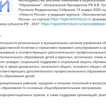
"Образование", обозначенной Президентом РФ В.В. Пу
Послания Федеральному Собранию 15 января 2020 го
«Новости России» и редакция журнала «Экономическая
России» на портале
https://regioninformburo.ru/
формир
иала субъектов РФ - 2021"
https://regioninformburo.ru/vserossijskaya
:
ятельности региональных и муниципальных органов управления о
ударственной политики и нормативно-правового регулирования в 
разования и соответствующего дополнительного профессионально
полнительного образования детей и взрослых, воспитания, опеки 
них граждан, социальной поддержки и социальной защиты обучающ
луг в сфере дошкольного, начального общего, основного общего о
оответствующего дополнительного профессионального образовани
го образования детей;
униципальных районов, городских и сельских поселений в вопроса
го образования по основным общеобразовательным программам;
профориентационных практик, а также поддержка организаций, ре