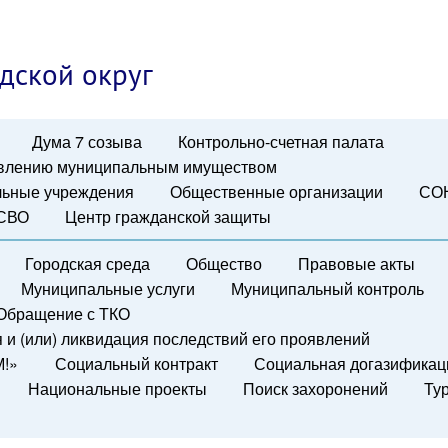
дской округ
Дума 7 созыва
Контрольно-счетная палата
авлению муниципальным имуществом
ьные учреждения
Общественные организации
СО
 СВО
Центр гражданской защиты
Городская среда
Общество
Правовые акты
Муниципальные услуги
Муниципальный контроль
Обращение с ТКО
и (или) ликвидация последствий его проявлений
М!»
Социальный контракт
Социальная догазификац
Национальные проекты
Поиск захоронений
Ту