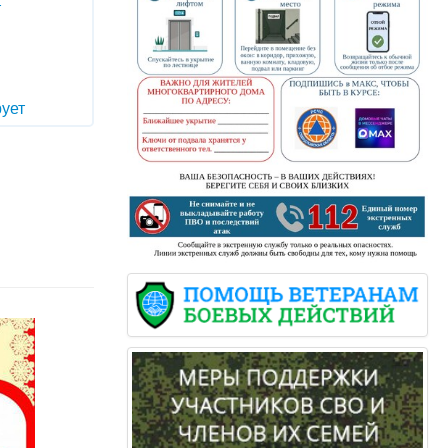
т
ует