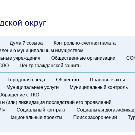
дской округ
Дума 7 созыва
Контрольно-счетная палата
авлению муниципальным имуществом
ьные учреждения
Общественные организации
СО
 СВО
Центр гражданской защиты
Городская среда
Общество
Правовые акты
Муниципальные услуги
Муниципальный контроль
Обращение с ТКО
и (или) ликвидация последствий его проявлений
М!»
Социальный контракт
Социальная догазификац
Национальные проекты
Поиск захоронений
Ту