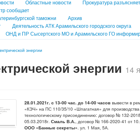
овости
Областные новости
Прокуратура разъясняе
тр сообщает
атеринбургской таможни
Архив
т
Деятельность АТК Арамильского городского округа
ОНД и ПР Сысертского МО и Арамильского ГО информир
ектрической энергии
ктрической энергии
14 
28.01.2021г. с 13-00 час. до 14-00 часов
вывести в ре
«КЭЧ» на ПС 110/35/10 «Шпагатная» для производства
технологическому присоединению: договор № 132-2018
05.03.2018г.
Смаль В.А.
, договор № 166-2020-41 от 10.
ООО «Банные секреты»
. ул. 1 Мая, 5А.