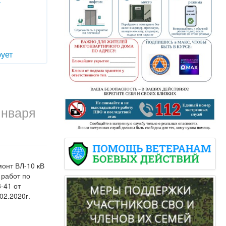
т
ует
января
монт ВЛ-10 кВ
 работ по
-41 от
02.2020г.