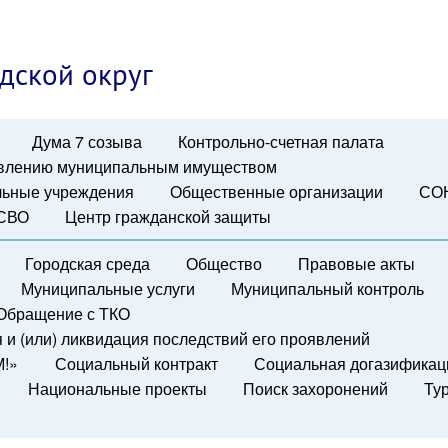
дской округ
Дума 7 созыва
Контрольно-счетная палата
авлению муниципальным имуществом
ьные учреждения
Общественные организации
СО
 СВО
Центр гражданской защиты
Городская среда
Общество
Правовые акты
Муниципальные услуги
Муниципальный контроль
Обращение с ТКО
и (или) ликвидация последствий его проявлений
М!»
Социальный контракт
Социальная догазификац
Национальные проекты
Поиск захоронений
Ту