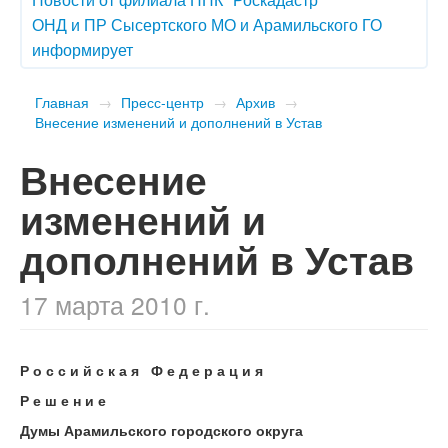
ОНД и ПР Сысертского МО и Арамильского ГО
информирует
Главная
→
Пресс-центр
→
Архив
→
Внесение изменений и дополнений в Устав
Внесение
изменений и
дополнений в Устав
17 марта 2010 г.
Р о с с и й с к а я Ф е д е р а ц и я
Р е ш е н и е
Думы Арамильского городского округа