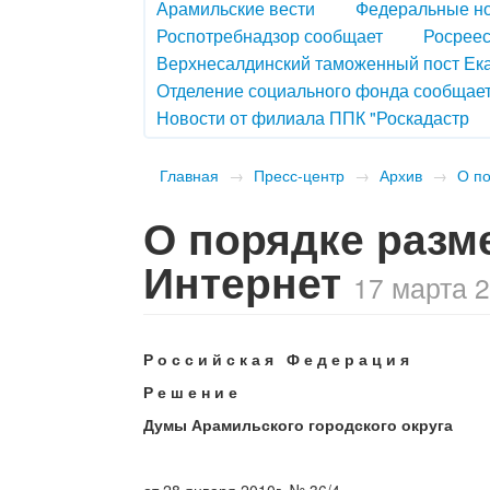
Арамильские вести
Федеральные н
Роспотребнадзор сообщает
Росреес
Верхнесалдинский таможенный пост Ек
Отделение социального фонда сообщае
Новости от филиала ППК "Роскадастр
Главная
→
Пресс-центр
→
Архив
→
О п
О порядке разм
Интернет
17 марта 2
Р о с с и й с к а я Ф е д е р а ц и я
Р е ш е н и е
Думы Арамильского городского округа
от 28 января 2010г. № 36/4