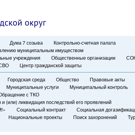
дской округ
Дума 7 созыва
Контрольно-счетная палата
авлению муниципальным имуществом
ьные учреждения
Общественные организации
СО
 СВО
Центр гражданской защиты
Городская среда
Общество
Правовые акты
Муниципальные услуги
Муниципальный контроль
Обращение с ТКО
и (или) ликвидация последствий его проявлений
М!»
Социальный контракт
Социальная догазификац
Национальные проекты
Поиск захоронений
Ту