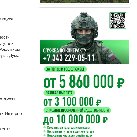
округа
ности
тупа к
о Решением
руга, Дума
Интернет
ти Интернет –
 сети