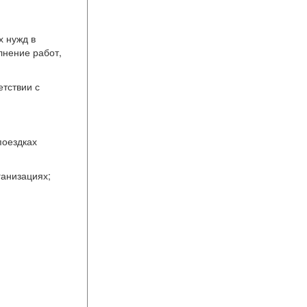
х нужд в
лнение работ,
тствии с
поездках
ганизациях;