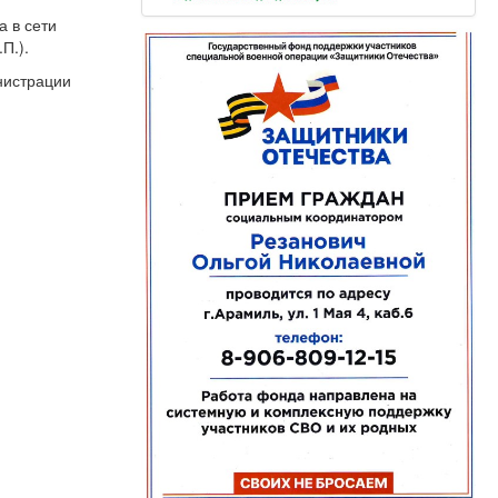
а в сети
П.).
нистрации