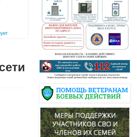
т
ует
сети