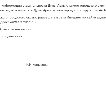
 информации о деятельности Думы Арамильского городского округ
го отдела аппарата Думы Армильского городского округа (Гилёв А.
ого городского округа, размещать в сети Интернет на сайте адми
дрес: www.aramilqo.ru).
Арамильские вести».
го подписания.
го округа Ф.И.Копысова