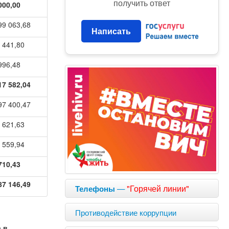
получить ответ
000,00
99 063,68
Написать
 441,80
996,48
17 582,04
97 400,47
 621,63
 559,94
710,43
87 146,49
—
"Горячей линии"
Телефоны
Противодействие коррупции
 в