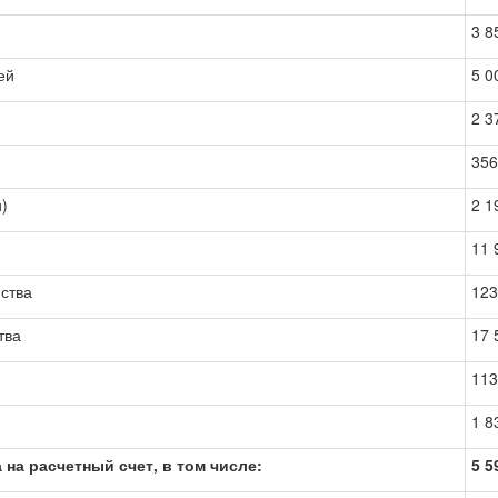
3 8
ей
5 0
)
2 3
356
и)
2 1
11 
йства
123
тва
17 
113
1 8
 на расчетный счет, в том числе:
5 5