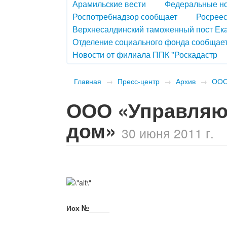
Арамильские вести
Федеральные н
Роспотребнадзор сообщает
Росреес
Верхнесалдинский таможенный пост Ек
Отделение социального фонда сообщае
Новости от филиала ППК "Роскадастр
Главная
→
Пресс-центр
→
Архив
→
ООО
ООО «Управляю
дом»
30 июня 2011 г.
Исх №_____