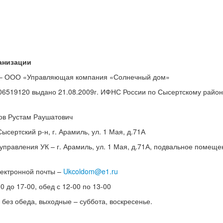
анизации
 – ООО «Управляющая компания «Солнечный дом»
006519120 выдано 21.08.2009г. ИФНС России по Сысертскому райо
тов Рустам Раушатович
ысертский р-н, г. Арамиль, ул. 1 Мая, д.71А
управления УК – г. Арамиль, ул. 1 Мая, д.71А, подвальное помещ
лектронной почты –
Ukcoldom@e1.ru
0 до 17-00, обед с 12-00 по 13-00
а, выходные – суббота, воскресенье.
,