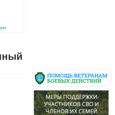
т
ует
чный