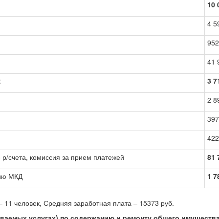
10 
4 5
952
41 
:
3 7
2 8
397
422
е р/счета, комиссия за прием платежей
81 
ию МКД
1 7
– 11 человек, Средняя заработная плата – 15373 руб.
ываемых услугах) по содержанию и ремонту общего имущества