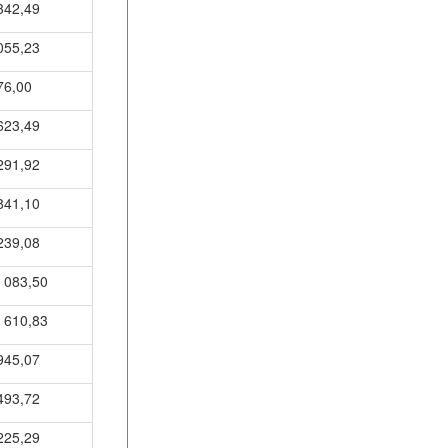
342,49
055,23
76,00
623,49
291,92
841,10
239,08
 083,50
 610,83
945,07
493,72
225,29