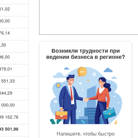
51,02
00,00
76,14
,30
Возникли трудности при
ведении бизнеса в регионе?
96,00
979,01
 551,33
544,29
 000,00
39 162,76
93 501,96
Напишите, чтобы быстро