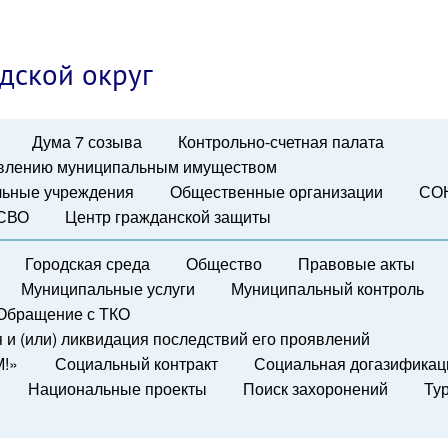
дской округ
Дума 7 созыва
Контрольно-счетная палата
авлению муниципальным имуществом
ьные учреждения
Общественные организации
СО
 СВО
Центр гражданской защиты
Городская среда
Общество
Правовые акты
Муниципальные услуги
Муниципальный контроль
Обращение с ТКО
и (или) ликвидация последствий его проявлений
М!»
Социальный контракт
Социальная догазификац
Национальные проекты
Поиск захоронений
Ту