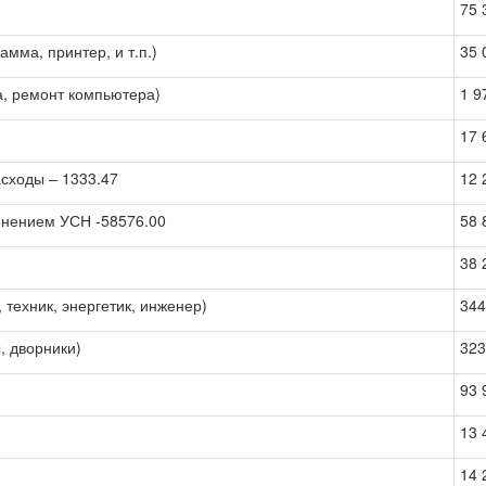
75 
мма, принтер, и т.п.)
35 
а, ремонт компьютера)
1 9
17 
асходы – 1333.47
12 
менением УСН -58576.00
58 
38 
 техник, энергетик, инженер)
344
, дворники)
323
93 
13 
14 