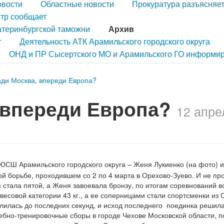
овости
Областные новости
Прокуратура разъясняе
тр сообщает
атеринбургской таможни
Архив
т
Деятельность АТК Арамильского городского округа
ОНД и ПР Сысертского МО и Арамильского ГО информир
ади Москва, впереди Европа?
 впереди Европа?
12 апре
 Арамильского городского округа – Женя Лукиенко (на фото) и
ой борьбе, проходившем со 2 по 4 марта в Орехово-Зуево. И не пр
я стала пятой, а Женя завоевала бронзу, по итогам соревнований в
весовой категории 43 кг., а ее соперницами стали спортсменки из 
длилась до последних секунд, и исход последнего поединка решил
чебно-тренировочные сборы в городе Чехове Московской области, п