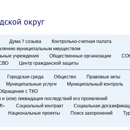
дской округ
Дума 7 созыва
Контрольно-счетная палата
авлению муниципальным имуществом
ьные учреждения
Общественные организации
СО
 СВО
Центр гражданской защиты
Городская среда
Общество
Правовые акты
Муниципальные услуги
Муниципальный контроль
Обращение с ТКО
и (или) ликвидация последствий его проявлений
М!»
Социальный контракт
Социальная догазификац
Национальные проекты
Поиск захоронений
Ту