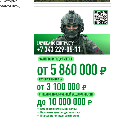
м, которые
умент-Онт»,