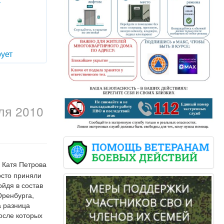
т
ует
ля 2010
 Катя Петрова
осто приняли
ойдя в состав
Оренбурга,
а разница
осле которых