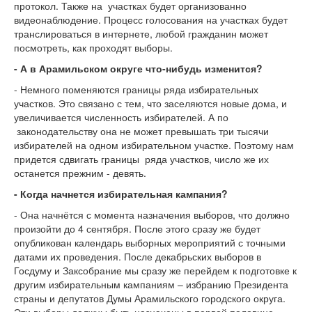
протокол. Также на участках будет организованно
видеонаблюдение. Процесс голосования на участках будет
транслироваться в интернете, любой гражданин может
посмотреть, как проходят выборы.
- А в Арамильском округе что-нибудь изменится?
- Немного поменяются границы ряда избирательных
участков. Это связано с тем, что заселяются новые дома, и
увеличивается численность избирателей. А по
законодательству она не может превышать три тысячи
избирателей на одном избирательном участке. Поэтому нам
придется сдвигать границы ряда участков, число же их
останется прежним - девять.
- Когда начнется избирательная кампания?
- Она начнётся с момента назначения выборов, что должно
произойти до 4 сентября. После этого сразу же будет
опубликован календарь выборных мероприятий с точными
датами их проведения. После декабрьских выборов в
Госдуму и Заксобрание мы сразу же перейдем к подготовке к
другим избирательным кампаниям – избранию Президента
страны и депутатов Думы Арамильского городского округа.
Эти выборы должны быть назначены в первой половине