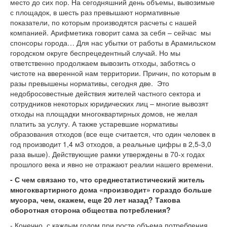
место до сих пор. На сегодняшний день объемы, вывозимые
с площадок, в шесть раз превышают нормативные
показатели, по которым производятся расчеты с нашей
компанией. Арифметика говорит сама за себя – сейчас мы
спонсоры города… Для нас убытки от работы в Арамильском
городском округе беспрецедентный случай. Но мы
ответственно продолжаем вывозить отходы, заботясь о
чистоте на вверенной нам территории. Причин, по которым в
разы превышены нормативы, сегодня две. Это
недобросовестные действия жителей частного сектора и
сотрудников некоторых юридических лиц – многие вывозят
отходы на площадки многоквартирных домов, не желая
платить за услугу. А также устаревшие нормативы
образования отходов (все еще считается, что один человек в
год производит 1,4 м3 отходов, а реальные цифры в 2,5-3,0
раза выше). Действующие рамки утверждены в 70-х годах
прошлого века и явно не отражают реалии нашего времени.
- С чем связано то, что среднестатистический житель
многоквартирного дома «производит» гораздо больше
мусора, чем, скажем, еще 20 лет назад? Такова
оборотная сторона общества потребления?
- Конечно, с каждым годом при росте объема потребления