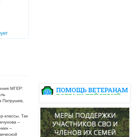
т
ует
ления МГЕР:
ель
в Патрушев,
р-классы. Так
Чечунова –
нкин –
зической