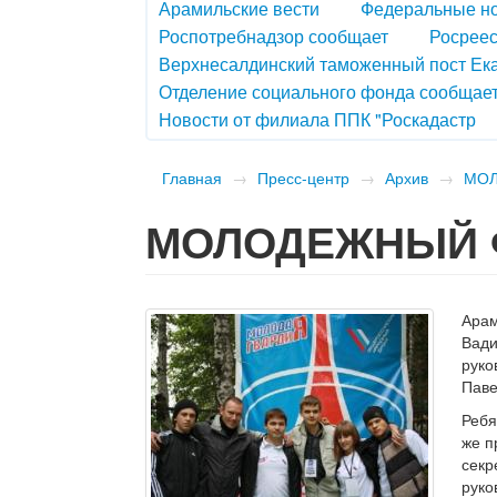
Арамильские вести
Федеральные н
Роспотребнадзор сообщает
Росреес
Верхнесалдинский таможенный пост Ек
Отделение социального фонда сообщае
Новости от филиала ППК "Роскадастр
Главная
→
Пресс-центр
→
Архив
→
МО
МОЛОДЕЖНЫЙ
Арам
Вади
руко
Паве
Ребя
же п
секр
руко