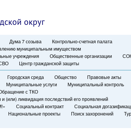
дской округ
Дума 7 созыва
Контрольно-счетная палата
авлению муниципальным имуществом
ьные учреждения
Общественные организации
СО
 СВО
Центр гражданской защиты
Городская среда
Общество
Правовые акты
Муниципальные услуги
Муниципальный контроль
Обращение с ТКО
и (или) ликвидация последствий его проявлений
М!»
Социальный контракт
Социальная догазификац
Национальные проекты
Поиск захоронений
Ту