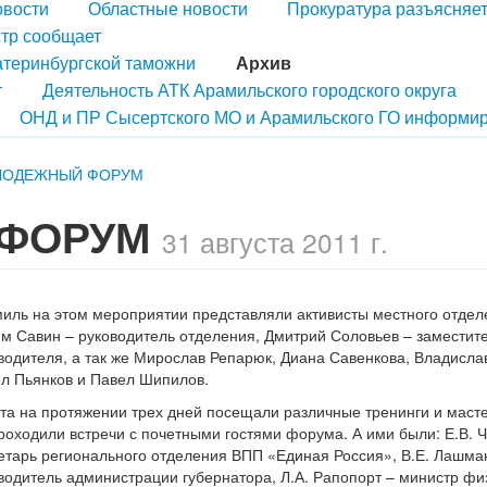
овости
Областные новости
Прокуратура разъясняе
тр сообщает
атеринбургской таможни
Архив
т
Деятельность АТК Арамильского городского округа
ОНД и ПР Сысертского МО и Арамильского ГО информир
ЛОДЕЖНЫЙ ФОРУМ
 ФОРУМ
31 августа 2011 г.
иль на этом мероприятии представляли активисты местного отде
м Савин – руководитель отделения, Дмитрий Соловьев – заместит
водителя, а так же Мирослав Репарюк, Диана Савенкова, Владисла
л Пьянков и Павел Шипилов.
та на протяжении трех дней посещали различные тренинги и масте
роходили встречи с почетными гостями форума. А ими были: Е.В. 
етарь регионального отделения ВПП «Единая Россия», В.Е. Лашма
водитель администрации губернатора, Л.А. Рапопорт – министр фи