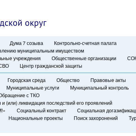
дской округ
Дума 7 созыва
Контрольно-счетная палата
авлению муниципальным имуществом
ьные учреждения
Общественные организации
СО
 СВО
Центр гражданской защиты
Городская среда
Общество
Правовые акты
Муниципальные услуги
Муниципальный контроль
Обращение с ТКО
и (или) ликвидация последствий его проявлений
М!»
Социальный контракт
Социальная догазификац
Национальные проекты
Поиск захоронений
Ту