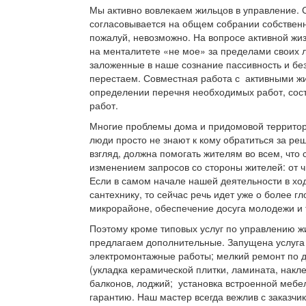
Мы активно вовлекаем жильцов в управление. 
согласовывается на общем собрании собственни
пожалуй, невозможно. На вопросе активной жи
на менталитете «не мое» за пределами своих 
заложенные в наше сознание пассивность и безр
перестаем. Совместная работа с активными ж
определении перечня необходимых работ, сос
работ.
Многие проблемы дома и придомовой территори
люди просто не знают к кому обратиться за ре
взгляд, должна помогать жителям во всем, что
изменением запросов со стороны жителей: от 
Если в самом начале нашей деятельности в хо
сантехнику, то сейчас речь идет уже о более 
микрорайоне, обеспечение досуга молодежи и т
Поэтому кроме типовых услуг по управлению
предлагаем дополнительные. Запущена услуга
электромонтажные работы; мелкий ремонт по до
(укладка керамической плитки, ламината, накле
балконов, лоджий; установка встроенной мебе
гарантию. Наш мастер всегда вежлив с заказчи