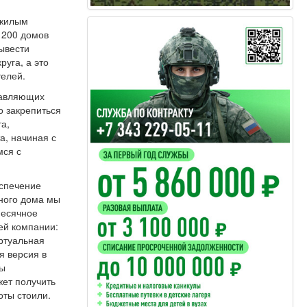
 жилым
 200 домов
ывести
уга, а это
телей.
правляющих
о закрепиться
та,
а, начиная с
мся с
еспечение
рного дома мы
месячное
ей компании:
ртуальная
я версия в
ты
жет получить
оты стоили.