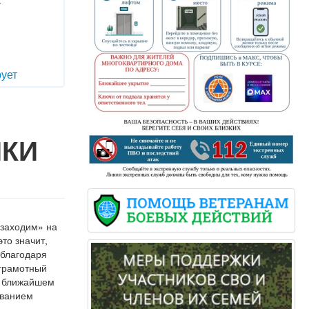
т
ует
ИКИ
«заходим» на
то значит,
 благодаря
 грамотный
м ближайшем
иванием