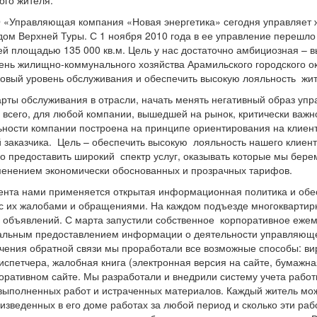
«Управляющая компания «Новая энергетика» сегодня управляет
ом Верхней Туры. С 1 ноября 2010 года в ее управление перешло
й площадью 135 000 кв.м. Цель у нас достаточно амбициозная – в
ень жилищно-коммунального хозяйства Арамильского городского окр
 новый уровень обслуживания и обеспечить высокую лояльность жи
дарты обслуживания в отрасли, начать менять негативный образ у
 всего, для любой компании, вышедшей на рынок, критически важн
льности компании построена на принципе ориентирования на клиен
 заказчика. Цель – обеспечить высокую лояльность нашего клиент
но предоставить широкий спектр услуг, оказывать которые мы бере
именением экономически обоснованных и прозрачных тарифов.
умента нами применяется открытая информационная политика и об
а с их жалобами и обращениями. На каждом подъезде многокварти
объявлений. С марта запустили собственное корпоративное еже
мальным предоставлением информации о деятельности управляющ
чения обратной связи мы проработали все возможные способы: ви
испетчера, жалобная книга (электронная версия на сайте, бумажна
поративном сайте. Мы разработали и внедрили систему учета рабо
выполненных работ и истраченных материалов. Каждый житель мо
зведенных в его доме работах за любой период и сколько эти раб