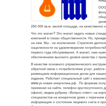
ООО 
фонд
обще
уров
250 000 кв.м. жилой площади, на качественно
Что это значит? Это значит задать новые стан
компаний в глазах общественности. Но, прежде
на нем. Мы - не исключение. Стратегия деяте
нацеленности на удовлетворение потребностей
первого года обслуживания. А значит, нам нуж
обеспечением высокого уровня качества с пр
В качестве основного управленческого инстр
обратной связи с потребителями услуг, работ
размещаем информационные доски для наших 
издание. Работает специальный сайт с макси
www.ук-новая-энергетика.рф. По формам полу
приемная на сайте, телефон круглосуточного д
офисе), ведем рубрику «Вопрос-ответ» на кор
специалистов на конкретном доме с перечнем 
информацию о состоянии лицевого счета и прои