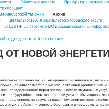
овости
Областные новости
Прокуратура разъясняе
тр сообщает
атеринбургской таможни
Архив
т
Деятельность АТК Арамильского городского округа
ОНД и ПР Сысертского МО и Арамильского ГО информир
ЫЙ ПОДХОД ОТ НОВОЙ ЭНЕРГЕТИКИ
 ОТ НОВОЙ ЭНЕРГЕТ
чительной особенностью нашей организации является то, что мы 
иторию Арамили совместно с энергоснабжающей организацией. А э
у нас нет задолженности перед поставщиками коммунальных услуг,
 жители будут обеспечены качественной услугой. Мы уверены, что
од и нацеленность на результат нашей компании позволят в само
щем решить в Арамили вопрос с безопасным и комфортным прож
ого жителя.