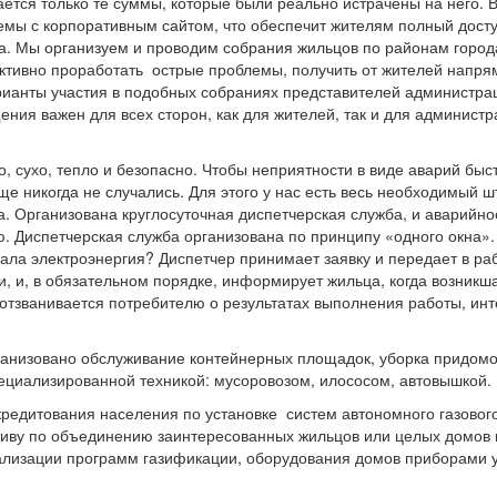
ается только те суммы, которые были реально истрачены на него. 
мы с корпоративным сайтом, что обеспечит жителям полный досту
а. Мы организуем и проводим собрания жильцов по районам город
ективно проработать острые проблемы, получить от жителей напр
ианты участия в подобных собраниях представителей администрац
ения важен для всех сторон, как для жителей, так и для администр
, тепло и безопасно. Чтобы неприятности в виде аварий быст
ще никогда не случались. Для этого у нас есть весь необходимый ш
за. Организована круглосуточная диспетчерская служба, и аварийн
ю. Диспетчерская служба организована по принципу «одного окна»
опала электроэнергия? Диспетчер принимает заявку и передает в ра
, и, в обязательном порядке, информирует жильца, когда возникш
 отзванивается потребителю о результатах выполнения работы, ин
рганизовано обслуживание контейнерных площадок, уборка придом
ециализированной техникой: мусоровозом, илососом, автовышкой.
редитования населения по установке систем автономного газовог
иву по объединению заинтересованных жильцов или целых домов 
лизации программ газификации, оборудования домов приборами у