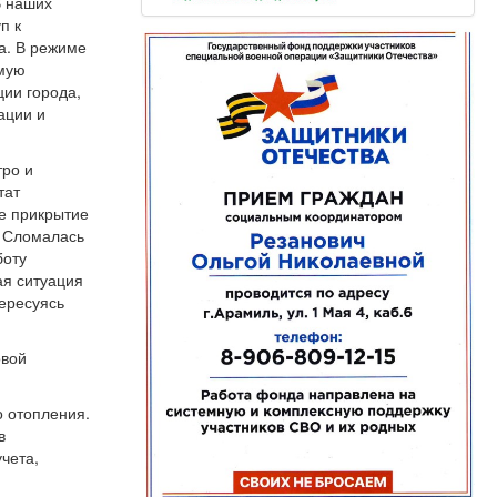
В наших
п к
а. В режиме
ямую
ии города,
ации и
ро и
тат
ое прикрытие
. Сломалась
боту
ая ситуация
тересуясь
овой
о отопления.
в
чета,