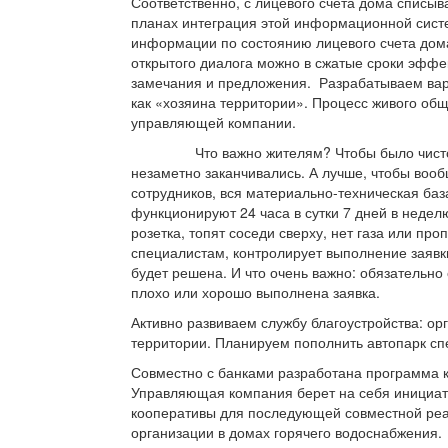
Соответственно, с лицевого счета дома списыв
планах интеграция этой информационной систе
информации по состоянию лицевого счета дом
открытого диалога можно в сжатые сроки эфф
замечания и предложения. Разрабатываем вар
как «хозяина территории». Процесс живого общ
управляющей компании.
Что важно жителям? Чтобы было чисто, сухо
незаметно заканчивались. А лучше, чтобы вооб
сотрудников, вся материально-техническая ба
функционируют 24 часа в сутки 7 дней в недел
розетка, топят соседи сверху, нет газа или пр
специалистам, контролирует выполнение заявки
будет решена. И что очень важно: обязательно
плохо или хорошо выполнена заявка.
Активно развиваем службу благоустройства: о
территории. Планируем пополнить автопарк сп
Совместно с банками разработана программа к
Управляющая компания берет на себя инициат
кооперативы для последующей совместной реа
организации в домах горячего водоснабжения.