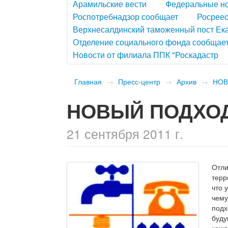
Арамильские вести
Федеральные н
Роспотребнадзор сообщает
Росреес
Верхнесалдинский таможенный пост Ек
Отделение социального фонда сообщае
Новости от филиала ППК "Роскадастр
Главная
→
Пресс-центр
→
Архив
→
НОВ
НОВЫЙ ПОДХОД
21 сентября 2011 г.
Отли
терр
что 
чему
подх
буду
кажд