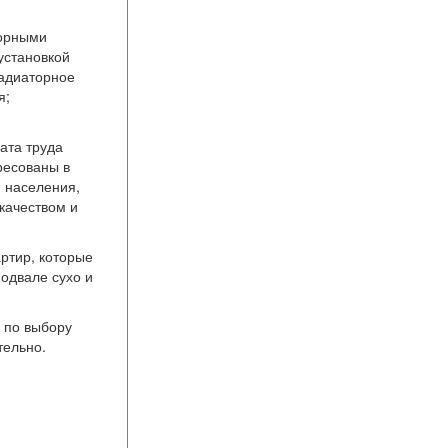
зорными
установкой
радиаторное
я;
ата труда
ресованы в
 населения,
качеством и
ртир, которые
подвале сухо и
 по выбору
тельно.