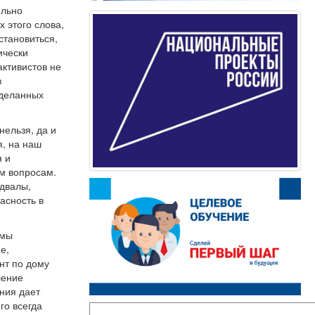
ельно
 этого слова,
становиться,
ически
активистов не
в
сделанных
нельзя, да и
я, на наш
я и
ым вопросам.
одвалы,
асность в
 мы
е,
нт по дому
ление
ния дает
го всегда