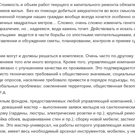
Стоимость и объем работ текущего и капитального ремонта обязат
ков жилья. Без их помощи добиться аккуратности во всех смыслах
зненной позиции наших граждан вообще всегда хочется особенно о
личных квадратных метров… Сложно, очень сложно изменить генет
азличие, но , надеемся, вода камень точит. Действовать и искать 
ильцами ведется в части борьбы со злостными неплательщиками, 
тавлении и обсуждении сметы, планировании, контроле и приеме 
и могут и должны решаться в комплексе. Очень часто по-другому 
шением того или иного вопроса. Кроме того, управляющая компани
 связано с улучшением качества их проживания. Это подтверждаетс
чисто технических требований к общественно значимым, социальн
де опросов, население требовало привести в порядок подъезды, п
глобальных проблемах: озеленение территории, общественная безоп
.д.
 жилым фондом, предоставляемых любой управляющей компанией,
 домашний мастер – выполнение заявок жильцов на сантехнически
му (гардины, люстры, электрические розетки и пр.); крупный ремо
йка обоев, выравнивание стен и пр.); сборку новой мебели; застек
ли. Это мастер-универсал, на работы которого управляющая компа
ком, имеет весь необходимый арсенал инструментов, мобилен, у не