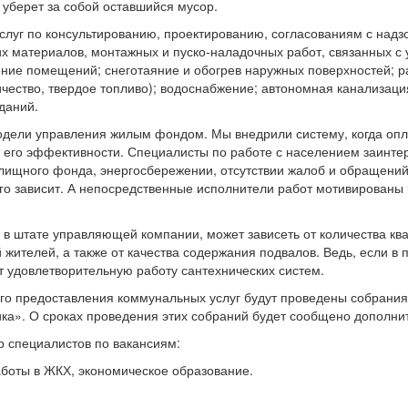
а уберет за собой оставшийся мусор.
услуг по консультированию, проектированию, согласованиям с над
 материалов, монтажных и пуско-наладочных работ, связанных с 
ние помещений; снеготаяние и обогрев наружных поверхностей; 
ичество, твердое топливо); водоснабжение; автономная канализаци
даний.
одели управления жилым фондом. Мы внедрили систему, когда опл
 его эффективности. Специалисты по работе с населением заинте
лищного фонда, энергосбережении, отсутствии жалоб и обращений
ого зависит. А непосредственные исполнители работ мотивированы 
 в штате управляющей компании, может зависеть от количества ква
жителей, а также от качества содержания подвалов. Ведь, если в 
т удовлетворительную работу сантехнических систем.
ого предоставления коммунальных услуг будут проведены собрания
ка». О сроках проведения этих собраний будет сообщено дополни
р специалистов по вакансиям:
аботы в ЖКХ, экономическое образование.