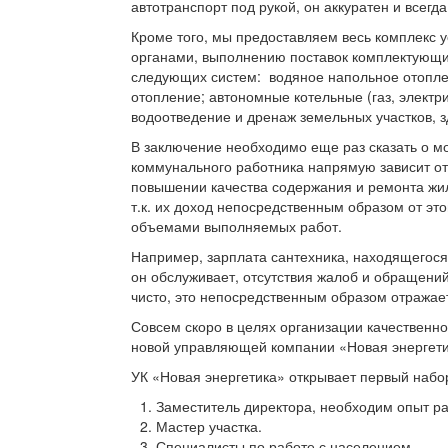
автотранспорт под рукой, он аккуратен и всегд
Кроме того, мы предоставляем весь комплекс 
органами, выполнению поставок комплектующих
следующих систем: водяное напольное отопле
отопление; автономные котельные (газ, электр
водоотведение и дренаж земельных участков, з
В заключение необходимо еще раз сказать о м
коммунального работника напрямую зависит от
повышении качества содержания и ремонта жи
т.к. их доход непосредственным образом от эт
объемами выполняемых работ.
Например, зарплата сантехника, находящегося
он обслуживает, отсутствия жалоб и обращений 
чисто, это непосредственным образом отражае
Совсем скоро в целях организации качественн
новой управляющей компании «Новая энергети
УК «Новая энергетика» открывает первый набо
Заместитель директора, необходим опыт р
Мастер участка.
Специалисты по работе с населением.