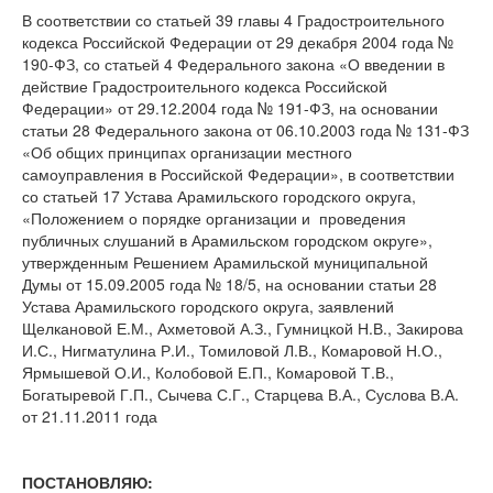
В соответствии со статьей 39 главы 4 Градостроительного
кодекса Российской Федерации от 29 декабря 2004 года №
190-ФЗ, со статьей 4 Федерального закона «О введении в
действие Градостроительного кодекса Российской
Федерации» от 29.12.2004 года № 191-ФЗ, на основании
статьи 28 Федерального закона от 06.10.2003 года № 131-ФЗ
«Об общих принципах организации местного
самоуправления в Российской Федерации», в соответствии
со статьей 17 Устава Арамильского городского округа,
«Положением о порядке организации и проведения
публичных слушаний в Арамильском городском округе»,
утвержденным Решением Арамильской муниципальной
Думы от 15.09.2005 года № 18/5, на основании статьи 28
Устава Арамильского городского округа, заявлений
Щелкановой Е.М., Ахметовой А.З., Гумницкой Н.В., Закирова
И.С., Нигматулина Р.И., Томиловой Л.В., Комаровой Н.О.,
Ярмышевой О.И., Колобовой Е.П., Комаровой Т.В.,
Богатыревой Г.П., Сычева С.Г., Старцева В.А., Суслова В.А.
от 21.11.2011 года
ПОСТАНОВЛЯЮ: