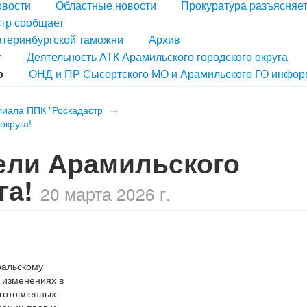
овости
Областные новости
Прокуратура разъясняе
тр сообщает
атеринбургской таможни
Архив
т
Деятельность АТК Арамильского городского округа
р
ОНД и ПР Сысертского МО и Арамильского ГО инфор
лиала ППК "Роскадастр
→
округа!
ели Арамильского
га!
20 марта 2026 г.
ральскому
 изменениях в
дготовленных
рации прав и