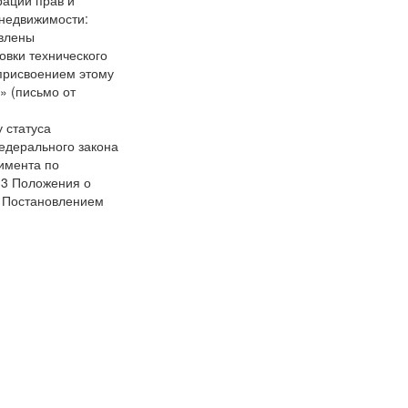
 недвижимости:
авлены
овки технического
 присвоением этому
» (письмо от
 статуса
Федерального закона
имента по
 3 Положения о
о Постановлением