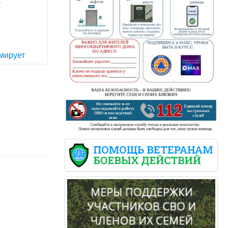
т
мирует