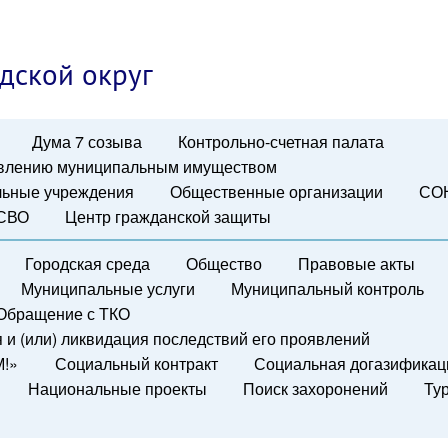
дской округ
Дума 7 созыва
Контрольно-счетная палата
авлению муниципальным имуществом
ьные учреждения
Общественные организации
СО
 СВО
Центр гражданской защиты
Городская среда
Общество
Правовые акты
Муниципальные услуги
Муниципальный контроль
Обращение с ТКО
и (или) ликвидация последствий его проявлений
М!»
Социальный контракт
Социальная догазификац
Национальные проекты
Поиск захоронений
Ту