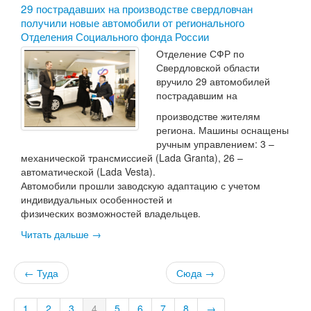
​29 пострадавших на производстве свердловчан
получили новые автомобили от регионального
Отделения Социального фонда России
Отделение СФР по
Свердловской области
вручило 29 автомобилей
пострадавшим на
производстве жителям
региона. Машины оснащены
ручным управлением: 3 –
механической трансмиссией (Lada Granta), 26 –
автоматической (Lada Vesta).
Автомобили прошли заводскую адаптацию с учетом
индивидуальных особенностей и
физических возможностей владельцев.
Читать дальше →
← Туда
Сюда →
1
2
3
4
5
6
7
8
→