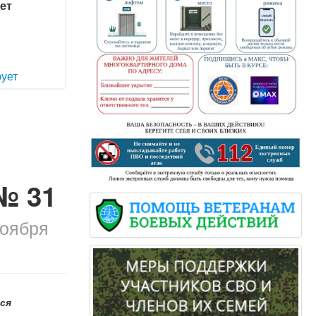
ет
ует
№ 31
ноября
ся