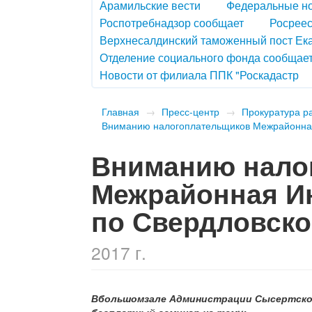
Арамильские вести
Федеральные н
Роспотребнадзор сообщает
Росреес
Верхнесалдинский таможенный пост Ек
Отделение социального фонда сообщае
Новости от филиала ППК "Роскадастр
Главная
→
Пресс-центр
→
Прокуратура р
Вниманию налогоплательщиков Межрайонная
Вниманию нало
Межрайонная И
по Свердловско
2017 г.
Вбольшомзале Администрации Сысертског
бесплатный семинар на тему: