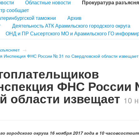
овости
Областные новости
Прокуратура разъясня
тр сообщает
атеринбургской таможни
Архив
т
Деятельность АТК Арамильского городского округа
ОНД и ПР Сысертского МО и Арамильского ГО информир
азъясняет
→
 Инспекция ФНС России № 31 по Свердловской области извещает
гоплательщиков
нспекция ФНС России 
й области извещает
10 
о городского округа
16 ноября 2017 года в 10 часов
состоит