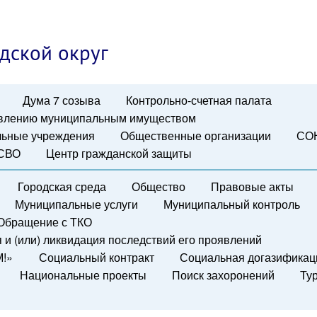
дской округ
Дума 7 созыва
Контрольно-счетная палата
авлению муниципальным имуществом
ьные учреждения
Общественные организации
СО
 СВО
Центр гражданской защиты
Городская среда
Общество
Правовые акты
Муниципальные услуги
Муниципальный контроль
Обращение с ТКО
и (или) ликвидация последствий его проявлений
М!»
Социальный контракт
Социальная догазификац
Национальные проекты
Поиск захоронений
Ту