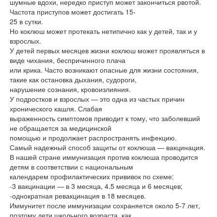
шумные вдохи, нередко приступ может закончиться рвотой.
Частота приступов может достигать 15-
25 в сутки.
Но коклюш может протекать нетипично как у детей, так и у
взрослых.
У детей первых месяцев жизни коклюш может проявляться в
виде чихания, беспричинного плача
или крика. Часто возникают опасные для жизни состояния,
такие как остановка дыхания, судороги,
нарушение сознания, кровоизлияния.
У подростков и взрослых — это одна из частых причин
хронического кашля. Слабая
выраженность симптомов приводит к тому, что заболевший
не обращается за медицинской
помощью и продолжает распространять инфекцию.
Самый надежный способ защиты от коклюша — вакцинация.
В нашей стране иммунизация против коклюша проводится
детям в соответствии с национальным
календарем профилактических прививок по схеме:
-3 вакцинации — в 3 месяца, 4.5 месяца и 6 месяцев;
-однократная ревакцинация в 18 месяцев.
Иммунитет после иммунизации сохраняется около 5-7 лет,
поэтому дети школьного возраста, как