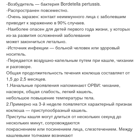
-Возбудитель — бактерия Bordetella pertussis.
-Распространен повсеместно.
-Очень заразен: контакт неиммунного лица с заболевшим
приводит к заражению в 90% случаев.
-Наиболее опасен для детей первого года жизни, у которых
из-за развития осложнений заболевание
может закончиться летально.
-Источник инфекции — больной человек или здоровый
носитель.
-Передается воздушно-капельным путем при кашле, чихании
и разговоре.
Общая продолжительность течения коклюша составляет от
1,5 до 2,5 месяцев.
1.Начальные проявления напоминают ОРВИ: чихание,
насморк, общая слабость, легкий кашель,
небольшое повышение температуры тела.
2.Примерно на 3-й неделе появляется характерный признак
коклюша — приступообразный кашель.
Приступы кашля могут длиться от нескольких секунд до
нескольких минут, сопровождаются
покраснением или посинением лица, слезотечением. Между
кашлевыми толчками возникают