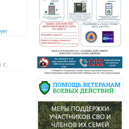
т
ует
 г.