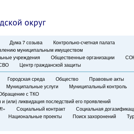
дской округ
Дума 7 созыва
Контрольно-счетная палата
авлению муниципальным имуществом
ьные учреждения
Общественные организации
СО
 СВО
Центр гражданской защиты
Городская среда
Общество
Правовые акты
Муниципальные услуги
Муниципальный контроль
Обращение с ТКО
и (или) ликвидация последствий его проявлений
М!»
Социальный контракт
Социальная догазификац
Национальные проекты
Поиск захоронений
Ту