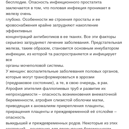
бесплодие. Опасность инфекционного простатита
заключается в том, что половая инфекция проникает в
железу очень
глубоко. Особенности же строения простаты и ее
кровоснабжения крайне затрудняют накопление
эффективных
концентраций антибиотиков в ее тканях. Все эти факторы
серьезно затрудняют лечение заболевания. Предстательная
железа, таким образом, становится основным инкубатором
инфекции, из которой та распространяется и инфицирует
все
органы мочеполовой системы.
У женщин: воспалительные заболевания половых органов,
которые могут трансформироваться в эррозии
(предраковое состояние), а те, в свою очередь, в рак.
Атрофия эпителия фаллопиевых труб и развитие их
непроходимости – опасность возникновения внематочной
беременности, атрофия слизистой оболочки матки,
приводящая к аномалиям прикрепления плаценты,
приращения плаценты и преждевременной её отслойке –
опасность
выкидышей и преждевременных родов. Некоторые из этих
состояний – основание для прерывания беременности.