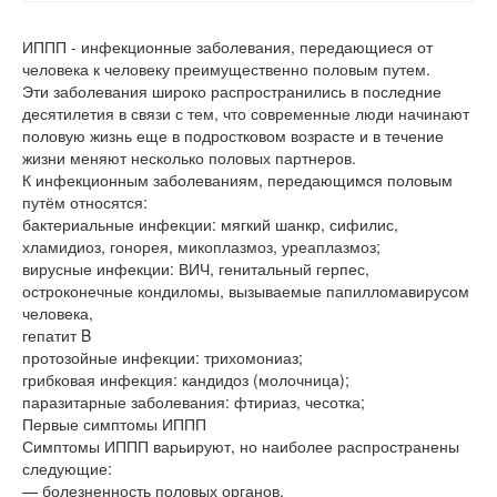
ИППП - инфекционные заболевания, передающиеся от
человека к человеку преимущественно половым путем.
Эти заболевания широко распространились в последние
десятилетия в связи с тем, что современные люди начинают
половую жизнь еще в подростковом возрасте и в течение
жизни меняют несколько половых партнеров.
К инфекционным заболеваниям, передающимся половым
путём относятся:
бактериальные инфекции: мягкий шанкр, сифилис,
хламидиоз, гонорея, микоплазмоз, уреаплазмоз;
вирусные инфекции: ВИЧ, генитальный герпес,
остроконечные кондиломы, вызываемые папилломавирусом
человека,
гепатит B
протозойные инфекции: трихомониаз;
грибковая инфекция: кандидоз (молочница);
паразитарные заболевания: фтириаз, чесотка;
Первые симптомы ИППП
Симптомы ИППП варьируют, но наиболее распространены
следующие:
— болезненность половых органов,