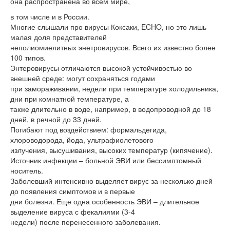
она распространена во всем мире,
в том числе и в России.
Многие слышали про вирусы Коксаки, ECHO, но это лишь
малая доля представителей
неполиомиелитных энетровирусов. Всего их известно более
100 типов.
Энтеровирусы отличаются высокой устойчивостью во
внешней среде: могут сохраняться годами
при замораживании, недели при температуре холодильника,
дни при комнатной температуре, а
также длительно в воде, например, в водопроводной до 18
дней, в речной до 33 дней.
Погибают под воздействием: формальдегида,
хлороводорода, йода, ультрафиолетового
излучения, высушивания, высоких температур (кипячение).
Источник инфекции – больной ЭВИ или бессимптомный
носитель.
Заболевший интенсивно выделяет вирус за несколько дней
до появления симптомов и в первые
дни болезни. Еще одна особенность ЭВИ – длительное
выделение вируса с фекалиями (3-4
недели) после перенесенного заболевания.