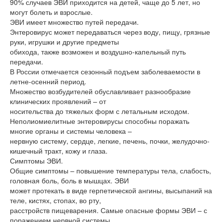
90% случаев ЭВИ приходится на детей, чаще до 5 лет, но
могут болеть и взрослые.
ЭВИ имеет множество путей передачи.
Энтеровирус может передаваться через воду, пищу, грязные
руки, игрушки и другие предметы
обихода, также возможен и воздушно-капельный путь
передачи.
В России отмечается сезонный подъем заболеваемости в
летне-осенний период.
Множество возбудителей обуславливает разнообразие
клинических проявлений – от
носительства до тяжелых форм с летальным исходом.
Неполиомиелитные энтеровирусы способны поражать
многие органы и системы человека –
нервную систему, сердце, легкие, печень, почки, желудочно-
кишечный тракт, кожу и глаза.
Симптомы ЭВИ.
Общие симптомы – повышение температуры тела, слабость,
головная боль, боль в мышцах. ЭВИ
может протекать в виде герпетической ангины, высыпаний на
теле, кистях, стопах, во рту,
расстройств пищеварения. Самые опасные формы ЭВИ – с
поражением нервной системы,