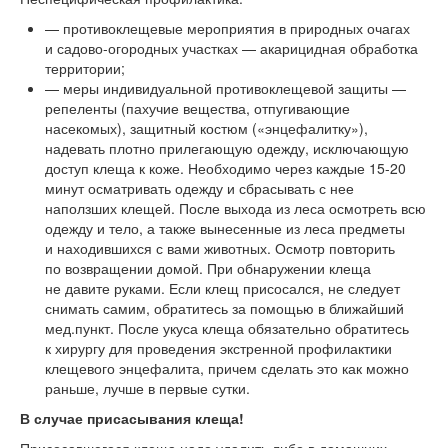
— противоклещевые мероприятия в природных очагах
и садово-огородных участках — акарицидная обработка
территории;
— меры индивидуальной противоклещевой защиты —
репеленты (пахучие вещества, отпугивающие
насекомых), защитный костюм («энцефалитку»),
надевать плотно прилегающую одежду, исключающую
доступ клеща к коже. Необходимо через каждые
15-20
минут осматривать одежду и сбрасывать с нее
наползших клещей. После выхода из леса осмотреть всю
одежду и тело, а также вынесенные из леса предметы
и находившихся с вами животных. Осмотр повторить
по возвращении домой. При обнаружении клеща
не давите руками. Если клещ присосался, не следует
снимать самим, обратитесь за помощью в ближайший
мед.пункт. После укуса клеща обязательно обратитесь
к хирургу для проведения экстренной профилактики
клещевого энцефалита, причем сделать это как можно
раньше, лучше в первые сутки.
В случае присасывания клеща!
Присосавшегося клеща надо удалить либо в домашних