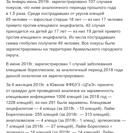
За январь-июнь 2019г. зарегистрировано 107 случаев
покусов, что ниже аналогичного периода прошлого года
в 1,5 раза. Среди пострадавших от укусов клещей
65 человек — взрослые старше 18 лет — из них 17 человек
привито против клещевого энцефалита. 42 случая
приходится на детей до 17 лет — из них 19 детей привито
против клещевого энцефалита. Из числа пострадавших
гамма глобулин получили 49 человек. Все покусы были
зарегистрированы на территории Арамильского городского
округа.
В июне 2019г. зарегистрирован 1 случай заболевания
клещевым бореллиозом, за аналогичный период 2018 года
данной нозологии не зарегистрировано.
За 6 месяцев 2019г. в Южном ФФБУЗ «ЦГиЭ» принято
от граждан для проведения анализов на зараженность
клещевыми инфекциями 1006 клещей (за 2018 год —
1228 клещей), из них 291 были заражены. Клещевым
энцефалитом — 4 клеща (за 2018г. −10 клещей), Лайм-
Бореллиозом- 255 клещей (за 2018г. — 313 клещей),
анаплазмозом — 4 клеща (за 2018г.- 1 клещ), эрлихиозом —
7 клещей (за 2018г. — 27 клещей), Лайм-Бореллиоз +
эрлихиоз — 16 клещей (за 2018г. — 14 клещей), Лайм-