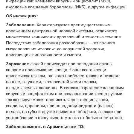
инфекций как: клещевой вирусный энцефалит (КВЭ),
иксодовые клещевые боррелиозы (ИКБ), и другие инфекции.
Об инфекциях:
Заболевание.
Характеризуется преимущественным
поражением центральной нервной системы, отличается
множеством клинических проявлений и тяжестью течения.
Последствия заболевания разнообразны — от полного
выздоровления человека до нарушений здоровья,
приводящих к инвалидности и смерти.
Заражение
людей происходит при попадании слюны
во время присасывания клеща. Чаще всего клещи
присасываются там, где кожа наиболее тонкая и нежная:
на шее, за ушами, в волосистой части головы,
в подмышечных впадинах. Возможно заражение клещевым
вирусным энцефалитом при раздавливании клеща руками,
так как вирус может проникать через трещины кожи,
ссадины, царапины, при попадании жидкости (слюны)
в глаза, на губы и другие слизистые оболочки, а также при
употреблении в пищу сырого молока от больных животных.
Заболеваемость в Арамильском ГО: