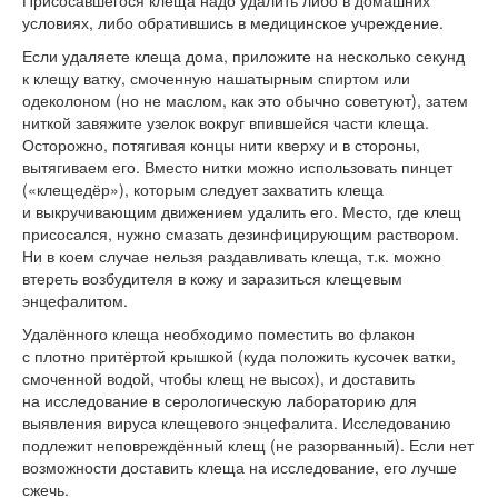
условиях, либо обратившись в медицинское учреждение.
Если удаляете клеща дома, приложите на несколько секунд
к клещу ватку, смоченную нашатырным спиртом или
одеколоном (но не маслом, как это обычно советуют), затем
ниткой завяжите узелок вокруг впившейся части клеща.
Осторожно, потягивая концы нити кверху и в стороны,
вытягиваем его. Вместо нитки можно использовать пинцет
(«клещедёр»), которым следует захватить клеща
и выкручивающим движением удалить его. Место, где клещ
присосался, нужно смазать дезинфицирующим раствором.
Ни в коем случае нельзя раздавливать клеща, т.к. можно
втереть возбудителя в кожу и заразиться клещевым
энцефалитом.
Удалённого клеща необходимо поместить во флакон
с плотно притёртой крышкой (куда положить кусочек ватки,
смоченной водой, чтобы клещ не высох), и доставить
на исследование в серологическую лабораторию для
выявления вируса клещевого энцефалита. Исследованию
подлежит неповреждённый клещ (не разорванный). Если нет
возможности доставить клеща на исследование, его лучше
сжечь.