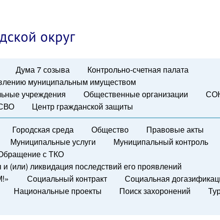
дской округ
Дума 7 созыва
Контрольно-счетная палата
авлению муниципальным имуществом
ьные учреждения
Общественные организации
СО
 СВО
Центр гражданской защиты
Городская среда
Общество
Правовые акты
Муниципальные услуги
Муниципальный контроль
Обращение с ТКО
и (или) ликвидация последствий его проявлений
М!»
Социальный контракт
Социальная догазификац
Национальные проекты
Поиск захоронений
Ту