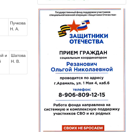
Пучкова
Н. А.
ой и
Шатова
й
Н. В.