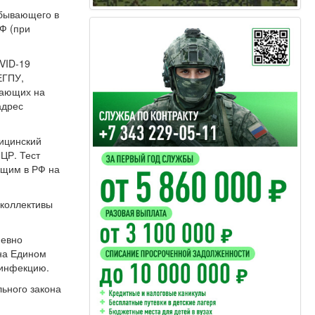
ибывающего в
Ф (при
VID-19
ЕГПУ,
вающих на
адрес
дицинский
ЦР. Тест
ющим в РФ на
 коллективы
невно
 на Едином
 инфекцию.
ьного закона