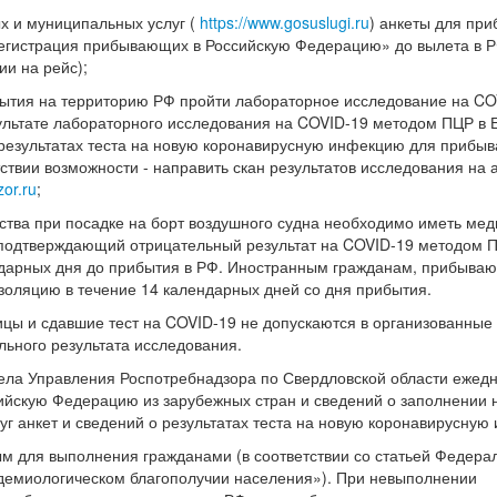
ых и муниципальных услуг (
https://www.gosuslugi.ru
) анкеты для пр
егистрация прибывающих в Российскую Федерацию» до вылета в Р
ии на рейс);
ибытия на территорию РФ пройти лабораторное исследование на CO
льтате лабораторного исследования на COVID-19 методом ПЦР в 
результатах теста на новую коронавирусную инфекцию для прибы
твии возможности - направить скан результатов исследования на 
or.ru
;
ства при посадке на борт воздушного судна необходимо иметь ме
, подтверждающий отрицательный результат на COVID-19 методом П
ендарных дня до прибытия в РФ. Иностранным гражданам, прибыва
золяцию в течение 14 календарных дней со дня прибытия.
ицы и сдавшие тест на COVID-19 не допускаются в организованные
льного результата исследования.
ела Управления Роспотребнадзора по Свердловской области ежед
ийскую Федерацию из зарубежных стран и сведений о заполнении
уг анкет и сведений о результатах теста на новую коронавирусную
 для выполнения гражданами (в соответствии со статьей Федерал
идемиологическом благополучии населения»). При невыполнении