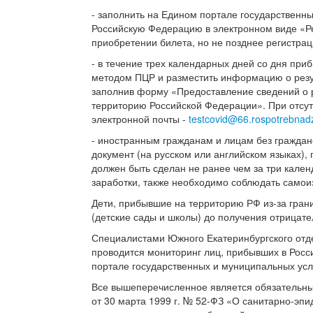
- заполнить на Едином портале государственн
Российскую Федерацию в электронном виде «Р
приобретении билета, но не позднее регистрац
- в течение трех календарных дней со дня пр
методом ПЦР и разместить информацию о резу
заполнив форму «Предоставление сведений о 
территорию Российской Федерации». При отсутс
электронной почты -
testcovid@66.rospotrebnadz
- иностранным гражданам и лицам без граждан
документ (на русском или английском языках)
должен быть сделан не ранее чем за три кал
заработки, также необходимо соблюдать самои
Дети, прибывшие на территорию РФ из-за гран
(детские сады и школы) до получения отрицате
Специалистами Южного Екатеринбургского отд
проводится мониторинг лиц, прибывших в Росс
портале государственных и муниципальных усл
Все вышеперечисленное является обязательным
от 30 марта 1999 г. № 52-ФЗ «О санитарно-эп