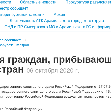
овости
Областные новости
Прокуратура разъясняе
еестр сообщает
атеринбургской таможни
Архив
т
Деятельность АТК Арамильского городского округа
ОНД и ПР Сысертского МО и Арамильского ГО информир
ор сообщает
→
зарубежных стран
я граждан, прибываю
стран
06 октября 2020 г.
ударственного санитарного врача Российской Федерации от 27.07.2
 государственного санитарного врача Российской Федерации от 18
на территорию Российской Федерации воздушным транспортом из
ию Российской Федерации;