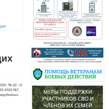
т
ует
щих
020г. № 22 «О
.03.2020 №7,
 зарубежных