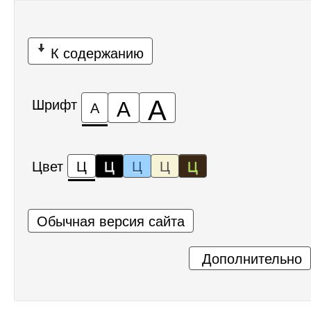
К содержанию
А
А
Шрифт
А
Цвет
Ц
Ц
Ц
Ц
Ц
Обычная версия сайта
Дополнительно