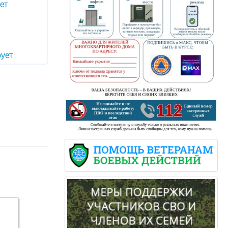
ет
ует