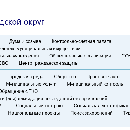
дской округ
Дума 7 созыва
Контрольно-счетная палата
авлению муниципальным имуществом
ьные учреждения
Общественные организации
СО
 СВО
Центр гражданской защиты
Городская среда
Общество
Правовые акты
Муниципальные услуги
Муниципальный контроль
Обращение с ТКО
и (или) ликвидация последствий его проявлений
М!»
Социальный контракт
Социальная догазификац
Национальные проекты
Поиск захоронений
Ту