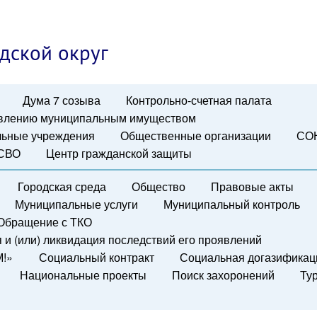
дской округ
Дума 7 созыва
Контрольно-счетная палата
авлению муниципальным имуществом
ьные учреждения
Общественные организации
СО
 СВО
Центр гражданской защиты
Городская среда
Общество
Правовые акты
Муниципальные услуги
Муниципальный контроль
Обращение с ТКО
и (или) ликвидация последствий его проявлений
М!»
Социальный контракт
Социальная догазификац
Национальные проекты
Поиск захоронений
Ту