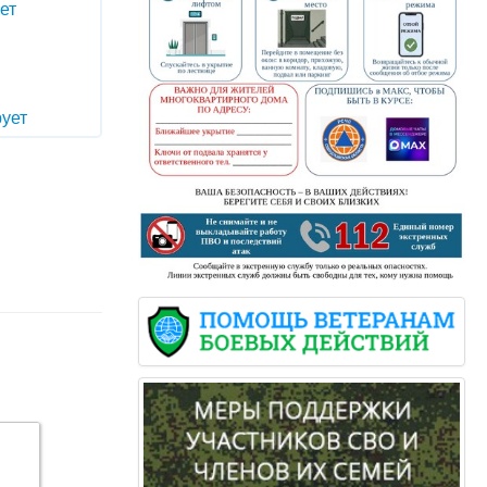
ет
ует