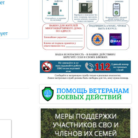
ет
ует