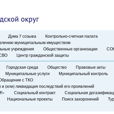
дской округ
Дума 7 созыва
Контрольно-счетная палата
авлению муниципальным имуществом
ьные учреждения
Общественные организации
СО
 СВО
Центр гражданской защиты
Городская среда
Общество
Правовые акты
Муниципальные услуги
Муниципальный контроль
Обращение с ТКО
и (или) ликвидация последствий его проявлений
М!»
Социальный контракт
Социальная догазификац
Национальные проекты
Поиск захоронений
Ту