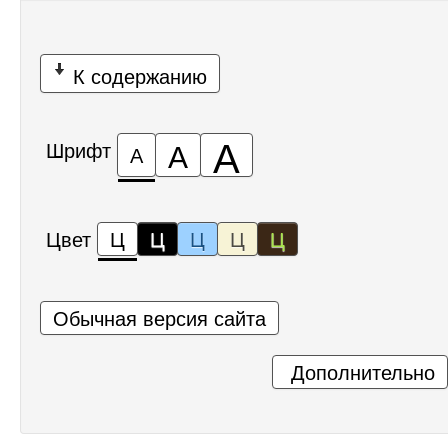
К содержанию
А
А
Шрифт
А
Цвет
Ц
Ц
Ц
Ц
Ц
Обычная версия сайта
Дополнительно