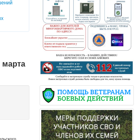
шений
ых
 марта
ильского