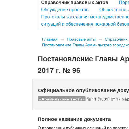
Справочник правовых актов
Поря
Обсуждение проектов
Общественны
Протоколы заседания межведомственно
ситуаций и обеспечения пожарной безоп
Главная
→
Правовые акты
→
Справочник 
Постановление Главы Арамильского городског
Постановление Главы Ара
2017 г. № 96
Официальное опубликование док
«Арамильские вести»
№ 11 (1089) от 17 мар
Полное название документа
О проведении публичных слушаний по проекту 