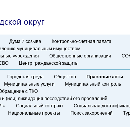
дской округ
Дума 7 созыва
Контрольно-счетная палата
авлению муниципальным имуществом
ьные учреждения
Общественные организации
СО
 СВО
Центр гражданской защиты
Городская среда
Общество
Правовые акты
Муниципальные услуги
Муниципальный контроль
Обращение с ТКО
и (или) ликвидация последствий его проявлений
М!»
Социальный контракт
Социальная догазификац
Национальные проекты
Поиск захоронений
Ту