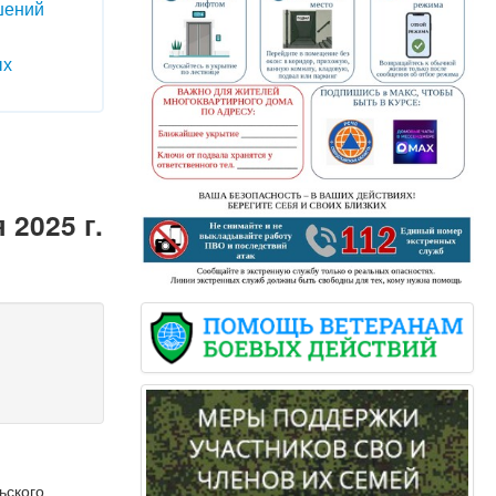
шений
ых
2025 г.
ьского