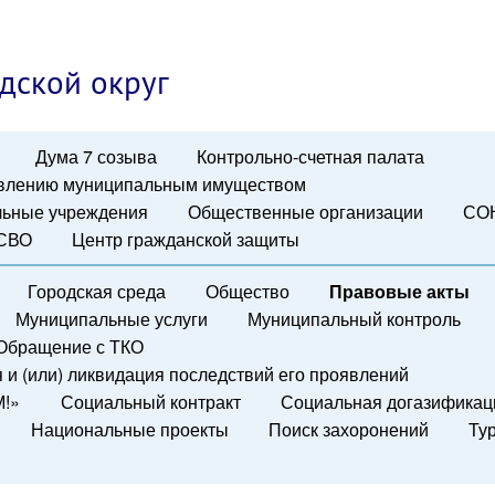
дской округ
Дума 7 созыва
Контрольно-счетная палата
авлению муниципальным имуществом
ьные учреждения
Общественные организации
СО
 СВО
Центр гражданской защиты
Городская среда
Общество
Правовые акты
Муниципальные услуги
Муниципальный контроль
Обращение с ТКО
и (или) ликвидация последствий его проявлений
М!»
Социальный контракт
Социальная догазификац
Национальные проекты
Поиск захоронений
Ту