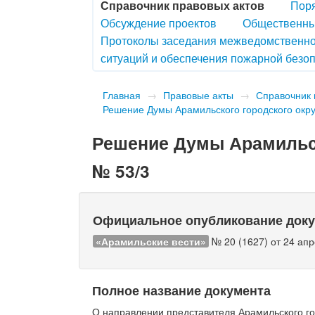
Справочник правовых актов
Поря
Обсуждение проектов
Общественны
Протоколы заседания межведомственно
ситуаций и обеспечения пожарной безоп
Главная
→
Правовые акты
→
Справочник 
Решение Думы Арамильского городского округ
Решение Думы Арамильско
№ 53/3
Официальное опубликование док
«Арамильские вести»
№ 20 (1627) от 24 апр
Полное название документа
О направлении представителя Арамильского го